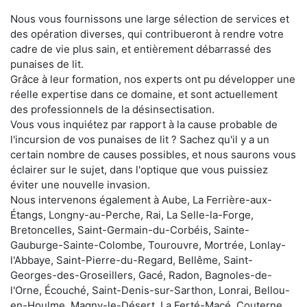
Nous vous fournissons une large sélection de services et
des opération diverses, qui contribueront à rendre votre
cadre de vie plus sain, et entièrement débarrassé des
punaises de lit.
Grâce à leur formation, nos experts ont pu développer une
réelle expertise dans ce domaine, et sont actuellement
des professionnels de la désinsectisation.
Vous vous inquiétez par rapport à la cause probable de
l'incursion de vos punaises de lit ? Sachez qu'il y a un
certain nombre de causes possibles, et nous saurons vous
éclairer sur le sujet, dans l'optique que vous puissiez
éviter une nouvelle invasion.
Nous intervenons également à Aube, La Ferrière-aux-
Étangs, Longny-au-Perche, Rai, La Selle-la-Forge,
Bretoncelles, Saint-Germain-du-Corbéis, Sainte-
Gauburge-Sainte-Colombe, Tourouvre, Mortrée, Lonlay-
l'Abbaye, Saint-Pierre-du-Regard, Bellême, Saint-
Georges-des-Groseillers, Gacé, Radon, Bagnoles-de-
l'Orne, Écouché, Saint-Denis-sur-Sarthon, Lonrai, Bellou-
en-Houlme, Magny-le-Désert, La Ferté-Macé, Couterne,