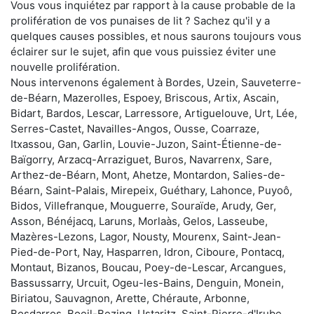
Vous vous inquiétez par rapport à la cause probable de la
prolifération de vos punaises de lit ? Sachez qu'il y a
quelques causes possibles, et nous saurons toujours vous
éclairer sur le sujet, afin que vous puissiez éviter une
nouvelle prolifération.
Nous intervenons également à Bordes, Uzein, Sauveterre-
de-Béarn, Mazerolles, Espoey, Briscous, Artix, Ascain,
Bidart, Bardos, Lescar, Larressore, Artiguelouve, Urt, Lée,
Serres-Castet, Navailles-Angos, Ousse, Coarraze,
Itxassou, Gan, Garlin, Louvie-Juzon, Saint-Étienne-de-
Baïgorry, Arzacq-Arraziguet, Buros, Navarrenx, Sare,
Arthez-de-Béarn, Mont, Ahetze, Montardon, Salies-de-
Béarn, Saint-Palais, Mirepeix, Guéthary, Lahonce, Puyoô,
Bidos, Villefranque, Mouguerre, Souraïde, Arudy, Ger,
Asson, Bénéjacq, Laruns, Morlaàs, Gelos, Lasseube,
Mazères-Lezons, Lagor, Nousty, Mourenx, Saint-Jean-
Pied-de-Port, Nay, Hasparren, Idron, Ciboure, Pontacq,
Montaut, Bizanos, Boucau, Poey-de-Lescar, Arcangues,
Bassussarry, Urcuit, Ogeu-les-Bains, Denguin, Monein,
Biriatou, Sauvagnon, Arette, Chéraute, Arbonne,
Bosdarros, Boeil-Bezing, Ustaritz, Saint-Pierre-d'Irube,