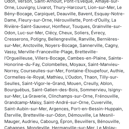
Odon, Verson, Saint-Arnoult, Pont-l'Évêque, Amayé-sur-
Orne, Louvigny, Livarot, Thury-Harcourt, Lion-sur-Mer, Le
Bény-Bocage, Carpiquet, Deauville, Bavent, Esquay-Notre-
Dame, Fleury-sur-Orne, Hérouvillette, Pont-d'Ouilly, La
Rivière-Saint-Sauveur, Honfleur, Touques, Grainville-sur-
Odon, Luc-sur-Mer, Clécy, Cheux, Soliers, Évrecy,
Cresserons, Potigny, Bellengreville, Ranville, Bernières-
sur-Mer, Anctoville, Noyers-Bocage, Sannerville, Cagny,
Vassy, Merville-Franceville-Plage, Bretteville-
l'Orgueilleuse, Villers-Bocage, Cambes-en-Plaine, Sainte-
Honorine-du-Fay, Colombelles, Moyaux, Saint-Manvieu-
Norrey, Courseulles-sur-Mer, Fontaine-Étoupefour, Authie,
Cormelles-le-Royal, Mathieu, L'Oudon, Thaon, Tilly-sur-
Seulles, Saint-Vigor-le-Grand, Mouen, Creully, Ablon,
Bourguébus, Saint-Gatien-des-Bois, Sommervieu, Isigny-
sur-Mer, La Graverie, Clinchamps-sur-Orne, Frénouville,
Grandcamp-Maisy, Saint-André-sur-Orne, Cuverville,
Saint-Aubin-sur-Mer, Argences, Port-en-Bessin-Huppain,
Éterville, Bretteville-sur-Odon, Démouville, Le Mesnil-
Mauger, Audrieu, Cabourg, Épron, Beuvillers, Bénouville,
Cahagnes, Mondeville, Hermanville-sur-Mer, Le Molay-