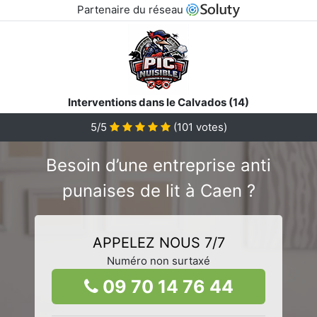
Partenaire du réseau
Interventions dans le Calvados (14)
5/5
(
101
votes)
Besoin d’une entreprise anti
punaises de lit à Caen ?
APPELEZ NOUS 7/7
Numéro non surtaxé
09 70 14 76 44