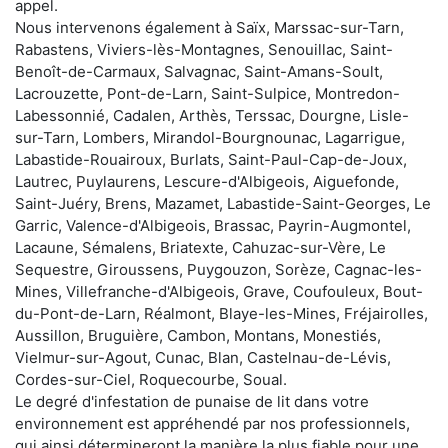
appel.
Nous intervenons également à Saïx, Marssac-sur-Tarn,
Rabastens, Viviers-lès-Montagnes, Senouillac, Saint-
Benoît-de-Carmaux, Salvagnac, Saint-Amans-Soult,
Lacrouzette, Pont-de-Larn, Saint-Sulpice, Montredon-
Labessonnié, Cadalen, Arthès, Terssac, Dourgne, Lisle-
sur-Tarn, Lombers, Mirandol-Bourgnounac, Lagarrigue,
Labastide-Rouairoux, Burlats, Saint-Paul-Cap-de-Joux,
Lautrec, Puylaurens, Lescure-d'Albigeois, Aiguefonde,
Saint-Juéry, Brens, Mazamet, Labastide-Saint-Georges, Le
Garric, Valence-d'Albigeois, Brassac, Payrin-Augmontel,
Lacaune, Sémalens, Briatexte, Cahuzac-sur-Vère, Le
Sequestre, Giroussens, Puygouzon, Sorèze, Cagnac-les-
Mines, Villefranche-d'Albigeois, Grave, Coufouleux, Bout-
du-Pont-de-Larn, Réalmont, Blaye-les-Mines, Fréjairolles,
Aussillon, Bruguière, Cambon, Montans, Monestiés,
Vielmur-sur-Agout, Cunac, Blan, Castelnau-de-Lévis,
Cordes-sur-Ciel, Roquecourbe, Soual.
Le degré d'infestation de punaise de lit dans votre
environnement est appréhendé par nos professionnels,
qui ainsi détermineront la manière la plus fiable pour une