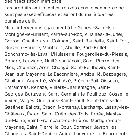
désinsectisation inefficace.
Les produits anti insectes trouvés dans le commerce ne
sont pas assez efficaces et auront du mal à tuer les
punaises de lit.
Nous intervenons également à Le Genest-Saint-Isle,
Montigné-le-Brillant, Parné-sur-Roc, Villaines-la-Juhel,
Gorron, Châtillon-sur-Colmont, Saint-Baudelle, Saint-Fort,
Grez-en-Bouère, Montsûrs, Ahuillé, Port-Brillet,
Bonchamp-lès-Laval, L'Huisserie, Fougerolles-du-Plessis,
Bouère, Louvigné, Nuillé-sur-Vicoin, Saint-Pierre-des-
Nids, Chemazé, Aron, Changé, Saint-Berthevin, Saint-
Jean-sur-Mayenne, La Baconnière, Andouillé, Bazougers,
Chailland, Argentré, Méral, Azé, Pré-en-Pail, Oisseau,
Entrammes, Renazé, Villiers-Charlemagne, Saint-
Georges-Buttavent, Saint-Germain-le-Fouilloux, Cossé-le-
Vivien, Vaiges, Quelaines-Saint-Gault, Saint-Denis-de-
Gastines, Ballots, Craon, Montenay, Larchamp, Lassay-les-
Châteaux, Évron, Saint-Ouën-des-Toits, Ernée, Meslay-
du-Maine, Saint-Fraimbault-de-Prières, Martigné-sur-
Mayenne, Saint-Pierre-la-Cour, Commer, Javron-les-
Chapelles, Saint-Denis-d'Anjou, Louverné, Le Bourgneuf-