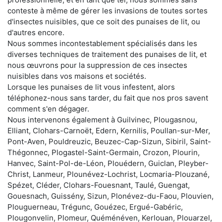
conteste à même de gérer les invasions de toutes sortes
d'insectes nuisibles, que ce soit des punaises de lit, ou
d'autres encore.
Nous sommes incontestablement spécialisés dans les
diverses techniques de traitement des punaises de lit, et
nous œuvrons pour la suppression de ces insectes
nuisibles dans vos maisons et sociétés.
Lorsque les punaises de lit vous infestent, alors
téléphonez-nous sans tarder, du fait que nos pros savent
comment s'en dégager.
Nous intervenons également à Guilvinec, Plougasnou,
Elliant, Clohars-Carnoët, Edern, Kernilis, Poullan-sur-Mer,
Pont-Aven, Pouldreuzic, Beuzec-Cap-Sizun, Sibiril, Saint-
Thégonnec, Plogastel-Saint-Germain, Crozon, Plourin,
Hanvec, Saint-Pol-de-Léon, Plouédern, Guiclan, Pleyber-
Christ, Lanmeur, Plounévez-Lochrist, Locmaria-Plouzané,
Spézet, Cléder, Clohars-Fouesnant, Taulé, Guengat,
Gouesnach, Guissény, Sizun, Plonévez-du-Faou, Plouvien,
Plouguerneau, Trégunc, Gouézec, Ergué-Gabéric,
Plougonvelin, Plomeur, Quéménéven, Kerlouan, Plouarzel,