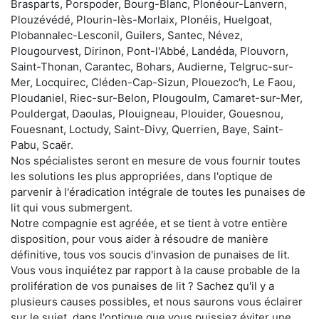
Brasparts, Porspoder, Bourg-Blanc, Plonéour-Lanvern,
Plouzévédé, Plourin-lès-Morlaix, Plonéis, Huelgoat,
Plobannalec-Lesconil, Guilers, Santec, Névez,
Plougourvest, Dirinon, Pont-l'Abbé, Landéda, Plouvorn,
Saint-Thonan, Carantec, Bohars, Audierne, Telgruc-sur-
Mer, Locquirec, Cléden-Cap-Sizun, Plouezoc'h, Le Faou,
Ploudaniel, Riec-sur-Belon, Plougoulm, Camaret-sur-Mer,
Pouldergat, Daoulas, Plouigneau, Plouider, Gouesnou,
Fouesnant, Loctudy, Saint-Divy, Querrien, Baye, Saint-
Pabu, Scaër.
Nos spécialistes seront en mesure de vous fournir toutes
les solutions les plus appropriées, dans l'optique de
parvenir à l'éradication intégrale de toutes les punaises de
lit qui vous submergent.
Notre compagnie est agréée, et se tient à votre entière
disposition, pour vous aider à résoudre de manière
définitive, tous vos soucis d'invasion de punaises de lit.
Vous vous inquiétez par rapport à la cause probable de la
prolifération de vos punaises de lit ? Sachez qu'il y a
plusieurs causes possibles, et nous saurons vous éclairer
sur le sujet, dans l'optique que vous puissiez éviter une