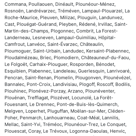
Commana, Poullaouen, Dinéault, Plounéour-Ménez,
Rosnoën, Landrévarzec, Tréméven, Lampaul-Plouarzel, La
Roche-Maurice, Pleuven, Milizac, Plouguin, Landunvez,
Cast, Plouégat-Guérand, Pleyben, Rédené, Irvillac, Saint-
Martin-des-Champs, Plogonnec, Combrit, La Forest-
Landerneau, Lesneven, Lampaul-Guimiliau, Hôpital-
Camfrout, Lanvéoc, Saint-Évarzec, Châteaulin,
Ploumoguer, Saint-Urbain, Landudec, Kersaint-Plabennec,
Ploudalmézeau, Briec, Plomodiern, Châteauneuf-du-Faou,
Le Folgoët, Carhaix-Plouguer, Rosporden, Bénodet,
Esquibien, Plabennec, Landeleau, Guerlesquin, Lanrivoaré,
Pencran, Saint-Renan, Plomelin, Plougonven, Plounévézel,
Bannalec, Pont-Croix, Landivisiau, Plogoff, Roscoff, Bodilis,
Plouhinec, Plonévez-Porzay, Arzano, Plounéventer,
Plouénan, Treffiagat, Plozévet, Locunolé, La Forêt-
Fouesnant, Le Drennec, Pont-de-Buis-lès-Quimerch,
Melgven, Loperhet, Pluguffan, Moëlan-sur-Mer, Cléden-
Poher, Penmarch, Lanhouarneau, Coat-Méal, Lannilis,
Mellac, Saint-Yvi, Tréméoc, Plounéour-Trez, Le Conquet,
Plouescat, Coray, Le Trévoux, Logonna-Daoulas, Henvic,