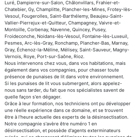
Luré, Dampierre-sur-Salon, Châlonvillars, Frahier-et-
Chatebier, Gy, Champlitte, Plancher-les-Mines, Frotey-lès-
Vesoul, Fougerolles, Saint-Barthélemy, Beaujeu-Saint-
Vallier-Pierrejux-et-Quitteur, Champagney, Vaivre-et-
Montoille, Corbenay, Navenne, Quincey, Pusey,
Froideconche, Noidans-lès-Vesoul, Fontaine-lès-Luxeuil,
Pesmes, Arc-lès-Gray, Ronchamp, Plancher-Bas, Marnay,
Gray, Échenoz-la-Méline, Mélisey, Saint-Sauveur, Magny-
Vernois, Roye, Port-sur-Saône, Rioz.
Nous intervenons chez vous, dans vos habitations, mais
également dans vos compagnies, pour chasser toute
présence de punaises de lit dans votre environnement.
Si les punaises de lit vous submergent, alors appelez-
nous sans tarder, du fait que nos spécialistes savent de
quelle façon s'en dégager.
Grâce à leur formation, nos techniciens ont pu développer
une réelle expérience dans ce domaine, et se trouvent
être à l'heure actuelle des experts de la désinsectisation.
Notre compagnie s'avère être numéro 1 en
désinsectisation, et possède d'agents exterminateurs