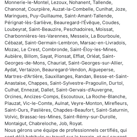
Monnerie-le-Montel, Lezoux, Nohanent, Tallende,
Chanonat, Courpière, Auzat-la-Combelle, Cunlhat, Joze,
Maringues, Puy-Guillaume, Saint-Amant-Tallende,
Pérignat-lès-Sarliève, Beauregard-l'Évêque, Coudes,
Loubeyrat, Saint-Beauzire, Peschadoires, Moissat,
Charbonnières-les-Varennes, Messeix, La Bourboule,
Cébazat, Saint-Germain-Lembron, Marsac-en-Livradois,
Mozac, Le Crest, Combronde, Saint-Éloy-les-Mines,
Aubière, Billom, Sayat, Pionsat, Effiat, Orléat, Saint-
Georges-de-Mons, Chauriat, Saint-Georges-sur-Allier,
Aydat, Vertaizon, Beauregard-Vendon, Aigueperse,
Martres-d'Artière, Sauxillanges, Randan, Besse-et-Saint-
Anastaise, Chappes, Saint-Sylvestre-Pragoulin, Durtol,
Culhat, Ennezat, Dallet, Saint-Gervais-d'Auvergne,
Orcines, Ancizes-Comps, Escoutoux, La Roche-Blanche,
Plauzat, Vic-le-Comte, Aulnat, Veyre-Monton, Mirefleurs,
Saint-Ours, Paslières, Chapdes-Beaufort, Saint-Saturnin,
Volvic, Brassac-les-Mines, Saint-Rémy-sur-Durolle,
Montaigut, Chabreloche, Job, Royat.
Nous gérons une équipe de professionnels certifiés, qui
sont déjà habitués au travail sur le terrain, et qui sauront