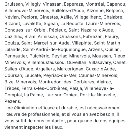
Gruissan, Villegly, Vinassan, Espéraza, Montréal, Capendu,
Villeneuve-Minervois, Sallèles-d'Aude, Alzonne, Belpech,
Névian, Pexiora, Ginestas, Azille, Villegailhenc, Chalabre,
Bizanet, Lavalette, Sigean, La Redorte, Laure-Minervois,
Conques-sur-Orbiel, Pépieux, Saint-Nazaire-d'Aude,
Cazilhac, Bram, Armissan, Ornaisons, Fabrezan, Fleury,
Couiza, Saint-Marcel-sur-Aude, Villepinte, Saint-Martin-
Lalande, Saint-André-de-Roquelongue, Arzens, Quillan,
Pennautier, Puichéric, Peyriac-Minervois, Moussan, Rieux-
Minervois, Villemoustaussou, Ouveillan, Villasavary, Canet,
Salles-d'Aude, Argeliers, Marcorignan, Cuxac-d'Aude,
Coursan, Leucate, Peyriac-de-Mer, Caunes-Minervois,
Bize-Minervois, Montredon-des-Corbières, Alairac,
Trèbes, Ferrals-les-Corbières, Palaja, Villeneuve-la-
Comptal, La Palme, Luc-sur-Orbieu, Port-la-Nouvelle,
Pezens.
Une élimination efficace et durable, est nécessairement
l'œuvre de professionnels, et si vous en avez besoin, il
vous suffit de nous contacter, pour qu'une de nos équipes
viennent inspecter les lieux.