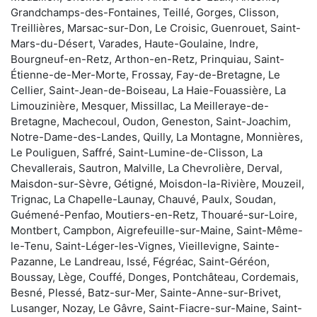
Grandchamps-des-Fontaines, Teillé, Gorges, Clisson,
Treillières, Marsac-sur-Don, Le Croisic, Guenrouet, Saint-
Mars-du-Désert, Varades, Haute-Goulaine, Indre,
Bourgneuf-en-Retz, Arthon-en-Retz, Prinquiau, Saint-
Étienne-de-Mer-Morte, Frossay, Fay-de-Bretagne, Le
Cellier, Saint-Jean-de-Boiseau, La Haie-Fouassière, La
Limouzinière, Mesquer, Missillac, La Meilleraye-de-
Bretagne, Machecoul, Oudon, Geneston, Saint-Joachim,
Notre-Dame-des-Landes, Quilly, La Montagne, Monnières,
Le Pouliguen, Saffré, Saint-Lumine-de-Clisson, La
Chevallerais, Sautron, Malville, La Chevrolière, Derval,
Maisdon-sur-Sèvre, Gétigné, Moisdon-la-Rivière, Mouzeil,
Trignac, La Chapelle-Launay, Chauvé, Paulx, Soudan,
Guémené-Penfao, Moutiers-en-Retz, Thouaré-sur-Loire,
Montbert, Campbon, Aigrefeuille-sur-Maine, Saint-Même-
le-Tenu, Saint-Léger-les-Vignes, Vieillevigne, Sainte-
Pazanne, Le Landreau, Issé, Fégréac, Saint-Géréon,
Boussay, Lège, Couffé, Donges, Pontchâteau, Cordemais,
Besné, Plessé, Batz-sur-Mer, Sainte-Anne-sur-Brivet,
Lusanger, Nozay, Le Gâvre, Saint-Fiacre-sur-Maine, Saint-