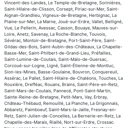
Vincent-des-Landes, Le Temple-de-Bretagne, Sorinières,
Saint-Hilaire-de-Clisson, Corsept, Piriac-sur-Mer, Saint-
Aignan-Grandlieu, Vigneux-de-Bretagne, Herbignac, La
Plaine-sur-Mer, La Marne, Joué-sur-Erdre, Vallet, Belligné,
Vue, Le Pellerin, Avessac, Casson, Bouaye, Mauves-sur-
Loire, Anetz, Savenay, La Roche-Blanche, Touvois,
Sévérac, Montoir-de-Bretagne, Port-Saint-Père, Saint-
Gildas-des-Bois, Saint-Aubin-des-Châteaux, La Chapelle-
Basse-Mer, Saint-Philbert-de-Grand-Lieu, Préfailles,
Saint-Lumine-de-Coutais, Saint-Malo-de-Guersac,
Corcoué-sur-Logne, Ligné, Saint-Étienne-de-Montluc,
Sion-les-Mines, Basse-Goulaine, Bouvron, Conquereuil,
Assérac, Le Pallet, Saint-Hilaire-de-Chaléons, Touches, La
Rouxière, Drefféac, Rouans, Brains, Saint-Père-en-Retz,
Saint-Mars-de-Coutais, Pannecé, Pont-Saint-Martin,
Sainte-Reine-de-Bretagne, Petit-Mars, Vay, Erbray,
Château-Thébaud, Remouillé, La Planche, La Grigonnais,
Abbaretz, Paimboeuf, Saint-Mars-la-Jaille, Fresnay-en-
Retz, Saint-Julien-de-Concelles, La Bernerie-en-Retz, La
Chapelle-des-Marais, Riaillé, Nort-sur-Erdre, Crossac.