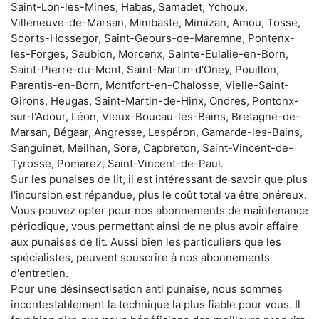
Saint-Lon-les-Mines, Habas, Samadet, Ychoux,
Villeneuve-de-Marsan, Mimbaste, Mimizan, Amou, Tosse,
Soorts-Hossegor, Saint-Geours-de-Maremne, Pontenx-
les-Forges, Saubion, Morcenx, Sainte-Eulalie-en-Born,
Saint-Pierre-du-Mont, Saint-Martin-d'Oney, Pouillon,
Parentis-en-Born, Montfort-en-Chalosse, Vielle-Saint-
Girons, Heugas, Saint-Martin-de-Hinx, Ondres, Pontonx-
sur-l'Adour, Léon, Vieux-Boucau-les-Bains, Bretagne-de-
Marsan, Bégaar, Angresse, Lespéron, Gamarde-les-Bains,
Sanguinet, Meilhan, Sore, Capbreton, Saint-Vincent-de-
Tyrosse, Pomarez, Saint-Vincent-de-Paul.
Sur les punaises de lit, il est intéressant de savoir que plus
l'incursion est répandue, plus le coût total va être onéreux.
Vous pouvez opter pour nos abonnements de maintenance
périodique, vous permettant ainsi de ne plus avoir affaire
aux punaises de lit. Aussi bien les particuliers que les
spécialistes, peuvent souscrire à nos abonnements
d'entretien.
Pour une désinsectisation anti punaise, nous sommes
incontestablement la technique la plus fiable pour vous. Il