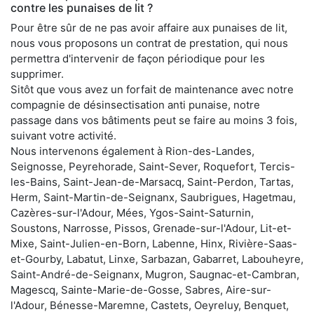
contre les punaises de lit ?
Pour être sûr de ne pas avoir affaire aux punaises de lit,
nous vous proposons un contrat de prestation, qui nous
permettra d'intervenir de façon périodique pour les
supprimer.
Sitôt que vous avez un forfait de maintenance avec notre
compagnie de désinsectisation anti punaise, notre
passage dans vos bâtiments peut se faire au moins 3 fois,
suivant votre activité.
Nous intervenons également à Rion-des-Landes,
Seignosse, Peyrehorade, Saint-Sever, Roquefort, Tercis-
les-Bains, Saint-Jean-de-Marsacq, Saint-Perdon, Tartas,
Herm, Saint-Martin-de-Seignanx, Saubrigues, Hagetmau,
Cazères-sur-l'Adour, Mées, Ygos-Saint-Saturnin,
Soustons, Narrosse, Pissos, Grenade-sur-l'Adour, Lit-et-
Mixe, Saint-Julien-en-Born, Labenne, Hinx, Rivière-Saas-
et-Gourby, Labatut, Linxe, Sarbazan, Gabarret, Labouheyre,
Saint-André-de-Seignanx, Mugron, Saugnac-et-Cambran,
Magescq, Sainte-Marie-de-Gosse, Sabres, Aire-sur-
l'Adour, Bénesse-Maremne, Castets, Oeyreluy, Benquet,