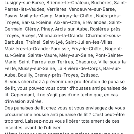
Lusigny-sur-Barse, Brienne-le-Château, Buchères, Saint-
Parres-lès-Vaudes, Verrières, Vendeuvre-sur-Barse,
Payns, Mailly-le-Camp, Marigny-le-Châtel, Noës-près-
Troyes, Bar-sur-Seine, Aix-en-Othe, Bréviandes, Saint-
Germain, Clérey, Piney, Arcis-sur-Aube, Rosières-près-
Troyes, Riceys, Villenauxe-la-Grande, Charmont-sous-
Barbuise, Traînel, Saint-Lyé, Saint-Julien-les-Villas,
Maizières-la-Grande-Paroisse, Ervy-le-Châtel, Nogent-
sur-Seine, Sainte-Maure, Méry-sur-Seine, Pont-Sainte-
Marie, Saint-Parres-aux-Tertres, Chaource, Ville-sous-la-
Ferté, Mussy-sur-Seine, La Rivière-de-Corps, Bar-sur-
Aube, Bouilly, Creney-près-Troyes, Estissac.
Si vous cherchez à prévenir une prolifération de punaise
de lit, vous pouvez vous doter d'housses anti punaises de
lit. Cependant, il ne s'agit pas d'une technique, en cas
d'invasion avérée.
Des punaises de lit chez vous et vous envisagez de vous
procurer une housse anti punaise de lit ? C'est peut-être
trop tard. Laissez-nous vous libérer totalement de ces
insectes, avant de l'utiliser.