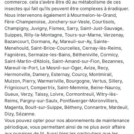
commerce. cela s'avère être dû au métabolisme de ces
insectes qui fait qu'ils peuvent être complexes à éradiquer.
Nous intervenons également à Mourmelon-le-Grand,
Fère-Champenoise, Jonchery-sur-Vesle, Courtisols,
Champigny, Juvigny, Fismes, Sarry, Saint-Just-Sauvage,
Suippes, Rilly-la-Montagne, Tours-sur-Marne, Verzenay,
Bazancourt, Dormans, Ay, Mareuil-sur-Ay, Sainte-
Menehould, Saint-Brice-Courcelles, Cernay-lès-Reims,
Fagnières, Sermaize-les-Bains, Bétheniville, Cormicy,
Saint-Martin-d'Ablois, Saint-Amand-sur-Fion, Bezannes,
Mareuil-le-Port, Le Mesnil-sur-Oger, Avize, Recy,
Hermonville, Damery, Esternay, Courcy, Montmirail,
Muizon, Pierry, Warmeriville, Bourgogne, Vertus, Sillery,
Frignicourt, Compertrix, Saint-Memmie, Beine-Nauroy,
Gueux, Verzy, Taissy, Loivre, Cormontreuil, Witry-lès-
Reims, Pargny-sur-Saulx, Pontfaverger-Moronvilliers,
Magenta, Boult-sur-Suippe, Bétheny, Connantre, Mardeuil,
Dizy, Sézanne.
Vous pouvez opter pour nos abonnements de maintenance
périodique, vous permettant ainsi de ne plus avoir affaire
aux punaises de lit. Aussi bien les particuliers que les