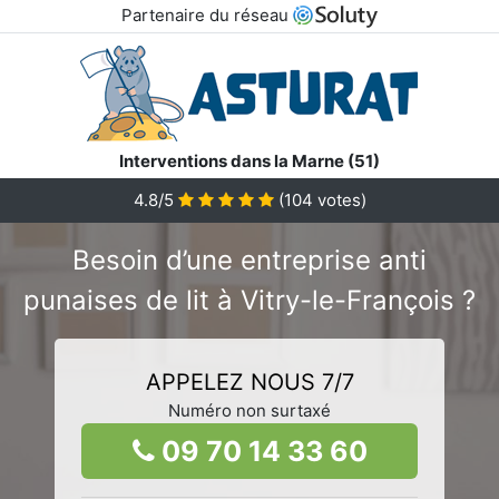
Partenaire du réseau
Interventions dans la Marne (51)
4.8/5
(
104
votes)
Besoin d’une entreprise anti
punaises de lit à Vitry-le-François ?
APPELEZ NOUS 7/7
Numéro non surtaxé
09 70 14 33 60