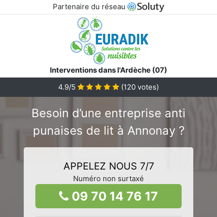
Partenaire du réseau
Interventions dans l'Ardèche (07)
4.9/5
(
120
votes)
Besoin d’une entreprise anti
punaises de lit à Annonay ?
APPELEZ NOUS 7/7
Numéro non surtaxé
09 70 14 76 17