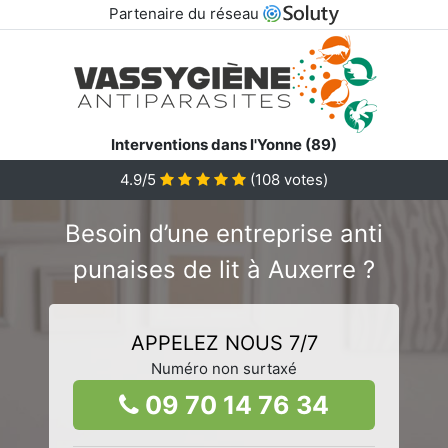
Partenaire du réseau
Interventions dans l'Yonne (89)
4.9/5
(
108
votes)
Besoin d’une entreprise anti
punaises de lit à Auxerre ?
APPELEZ NOUS 7/7
Numéro non surtaxé
09 70 14 76 34