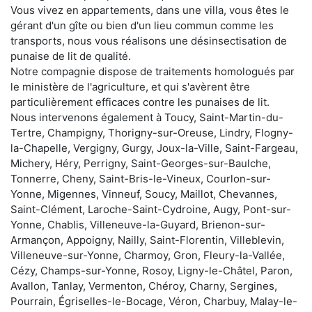
Vous vivez en appartements, dans une villa, vous êtes le
gérant d'un gîte ou bien d'un lieu commun comme les
transports, nous vous réalisons une désinsectisation de
punaise de lit de qualité.
Notre compagnie dispose de traitements homologués par
le ministère de l'agriculture, et qui s'avèrent être
particulièrement efficaces contre les punaises de lit.
Nous intervenons également à Toucy, Saint-Martin-du-
Tertre, Champigny, Thorigny-sur-Oreuse, Lindry, Flogny-
la-Chapelle, Vergigny, Gurgy, Joux-la-Ville, Saint-Fargeau,
Michery, Héry, Perrigny, Saint-Georges-sur-Baulche,
Tonnerre, Cheny, Saint-Bris-le-Vineux, Courlon-sur-
Yonne, Migennes, Vinneuf, Soucy, Maillot, Chevannes,
Saint-Clément, Laroche-Saint-Cydroine, Augy, Pont-sur-
Yonne, Chablis, Villeneuve-la-Guyard, Brienon-sur-
Armançon, Appoigny, Nailly, Saint-Florentin, Villeblevin,
Villeneuve-sur-Yonne, Charmoy, Gron, Fleury-la-Vallée,
Cézy, Champs-sur-Yonne, Rosoy, Ligny-le-Châtel, Paron,
Avallon, Tanlay, Vermenton, Chéroy, Charny, Sergines,
Pourrain, Égriselles-le-Bocage, Véron, Charbuy, Malay-le-