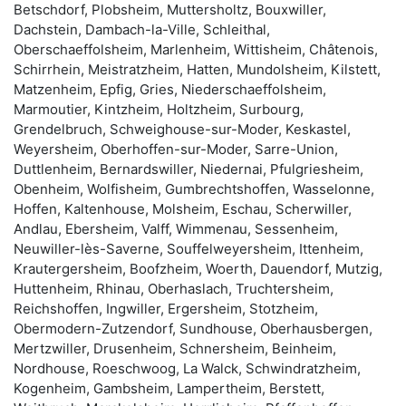
Betschdorf, Plobsheim, Muttersholtz, Bouxwiller,
Dachstein, Dambach-la-Ville, Schleithal,
Oberschaeffolsheim, Marlenheim, Wittisheim, Châtenois,
Schirrhein, Meistratzheim, Hatten, Mundolsheim, Kilstett,
Matzenheim, Epfig, Gries, Niederschaeffolsheim,
Marmoutier, Kintzheim, Holtzheim, Surbourg,
Grendelbruch, Schweighouse-sur-Moder, Keskastel,
Weyersheim, Oberhoffen-sur-Moder, Sarre-Union,
Duttlenheim, Bernardswiller, Niedernai, Pfulgriesheim,
Obenheim, Wolfisheim, Gumbrechtshoffen, Wasselonne,
Hoffen, Kaltenhouse, Molsheim, Eschau, Scherwiller,
Andlau, Ebersheim, Valff, Wimmenau, Sessenheim,
Neuwiller-lès-Saverne, Souffelweyersheim, Ittenheim,
Krautergersheim, Boofzheim, Woerth, Dauendorf, Mutzig,
Huttenheim, Rhinau, Oberhaslach, Truchtersheim,
Reichshoffen, Ingwiller, Ergersheim, Stotzheim,
Obermodern-Zutzendorf, Sundhouse, Oberhausbergen,
Mertzwiller, Drusenheim, Schnersheim, Beinheim,
Nordhouse, Roeschwoog, La Walck, Schwindratzheim,
Kogenheim, Gambsheim, Lampertheim, Berstett,