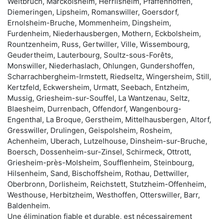
Weitbruch, Marckolsheim, Herrlisheim, Pfaffenhoffen,
Diemeringen, Lipsheim, Romanswiller, Goersdorf,
Ernolsheim-Bruche, Mommenheim, Dingsheim,
Furdenheim, Niederhausbergen, Mothern, Eckbolsheim,
Rountzenheim, Russ, Gertwiller, Ville, Wissembourg,
Geudertheim, Lauterbourg, Soultz-sous-Forêts,
Monswiller, Niederhaslach, Ohlungen, Gundershoffen,
Scharrachbergheim-Irmstett, Riedseltz, Wingersheim, Still,
Kertzfeld, Eckwersheim, Urmatt, Seebach, Entzheim,
Mussig, Griesheim-sur-Souffel, La Wantzenau, Seltz,
Blaesheim, Durrenbach, Offendorf, Wangenbourg-
Engenthal, La Broque, Gerstheim, Mittelhausbergen, Altorf,
Gresswiller, Drulingen, Geispolsheim, Rosheim,
Achenheim, Uberach, Lutzelhouse, Dinsheim-sur-Bruche,
Boersch, Dossenheim-sur-Zinsel, Schirmeck, Ottrott,
Griesheim-près-Molsheim, Soufflenheim, Steinbourg,
Hilsenheim, Sand, Bischoffsheim, Rothau, Dettwiller,
Oberbronn, Dorlisheim, Reichstett, Stutzheim-Offenheim,
Westhouse, Herbitzheim, Westhoffen, Otterswiller, Barr,
Baldenheim.
Une élimination fiable et durable, est nécessairement