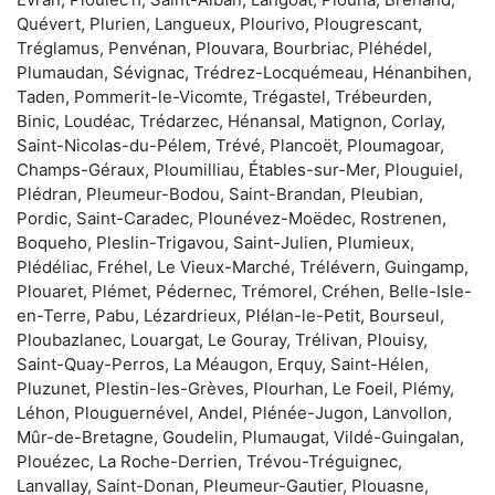
Quévert, Plurien, Langueux, Plourivo, Plougrescant,
Tréglamus, Penvénan, Plouvara, Bourbriac, Pléhédel,
Plumaudan, Sévignac, Trédrez-Locquémeau, Hénanbihen,
Taden, Pommerit-le-Vicomte, Trégastel, Trébeurden,
Binic, Loudéac, Trédarzec, Hénansal, Matignon, Corlay,
Saint-Nicolas-du-Pélem, Trévé, Plancoët, Ploumagoar,
Champs-Géraux, Ploumilliau, Étables-sur-Mer, Plouguiel,
Plédran, Pleumeur-Bodou, Saint-Brandan, Pleubian,
Pordic, Saint-Caradec, Plounévez-Moëdec, Rostrenen,
Boqueho, Pleslin-Trigavou, Saint-Julien, Plumieux,
Plédéliac, Fréhel, Le Vieux-Marché, Trélévern, Guingamp,
Plouaret, Plémet, Pédernec, Trémorel, Créhen, Belle-Isle-
en-Terre, Pabu, Lézardrieux, Plélan-le-Petit, Bourseul,
Ploubazlanec, Louargat, Le Gouray, Trélivan, Plouisy,
Saint-Quay-Perros, La Méaugon, Erquy, Saint-Hélen,
Pluzunet, Plestin-les-Grèves, Plourhan, Le Foeil, Plémy,
Léhon, Plouguernével, Andel, Plénée-Jugon, Lanvollon,
Mûr-de-Bretagne, Goudelin, Plumaugat, Vildé-Guingalan,
Plouézec, La Roche-Derrien, Trévou-Tréguignec,
Lanvallay, Saint-Donan, Pleumeur-Gautier, Plouasne,