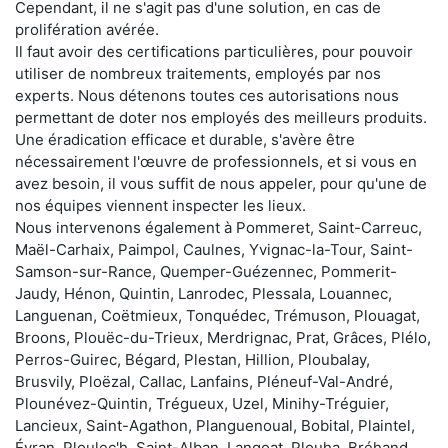
Cependant, il ne s'agit pas d'une solution, en cas de
prolifération avérée.
Il faut avoir des certifications particulières, pour pouvoir
utiliser de nombreux traitements, employés par nos
experts. Nous détenons toutes ces autorisations nous
permettant de doter nos employés des meilleurs produits.
Une éradication efficace et durable, s'avère être
nécessairement l'œuvre de professionnels, et si vous en
avez besoin, il vous suffit de nous appeler, pour qu'une de
nos équipes viennent inspecter les lieux.
Nous intervenons également à Pommeret, Saint-Carreuc,
Maël-Carhaix, Paimpol, Caulnes, Yvignac-la-Tour, Saint-
Samson-sur-Rance, Quemper-Guézennec, Pommerit-
Jaudy, Hénon, Quintin, Lanrodec, Plessala, Louannec,
Languenan, Coëtmieux, Tonquédec, Trémuson, Plouagat,
Broons, Plouëc-du-Trieux, Merdrignac, Prat, Grâces, Plélo,
Perros-Guirec, Bégard, Plestan, Hillion, Ploubalay,
Brusvily, Ploëzal, Callac, Lanfains, Pléneuf-Val-André,
Plounévez-Quintin, Trégueux, Uzel, Minihy-Tréguier,
Lancieux, Saint-Agathon, Planguenoual, Bobital, Plaintel,
Évran, Ploulec'h, Saint-Alban, Langoat, Plouha, Bréhand,