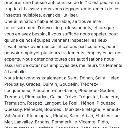
procurer une housse anti punaise de lit ? C'est peut-être
trop tard. Laissez-nous vous dégager entièrement de ces
insectes nuisibles, avant de l'utiliser.
Une élimination fiable et durable, se trouve être
nécessairement l'œuvre de professionnels, et lorsque
vous en avez besoin, il vous suffit de nous appeler, pour
qu'une de nos équipes viennent inspecter les lieux.
Il vaut mieux avoir des certifications particulières, pour
pouvoir employer plusieurs traitements, employés par nos
experts. Nous détenons toutes ces autorisations nous
assurant de doter nos employés des meilleurs traitements
à Lamballe.
Nous intervenons également à Saint-Donan, Saint-Hélen,
Ploubalay, Grâces, Quintin, Goudelin, Trédrez-
Locquémeau, Pleudihen-sur-Rance, Pleumeur-Gautier,
Trémorel, Plumaudan, Callac, Trévé, Trégastel, Lancieux,
Trémuson, Rospez, Langoat, Le Foeil, Hénon, Plouézec,
Quessoy, Pléhédel, Bourseul, Mûr-de-Bretagne, Pléneuf-
Val-André, Ploumagoar, Plouha, Saint-Alban, Étables-sur-
Mer, Lanvallay, Broons, Pommerit-le-Vicomte, Plélo,