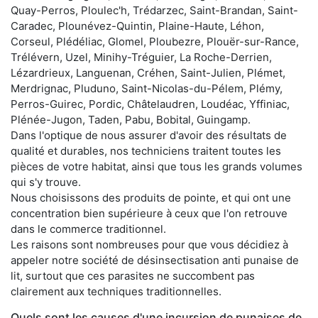
Quay-Perros, Ploulec'h, Trédarzec, Saint-Brandan, Saint-
Caradec, Plounévez-Quintin, Plaine-Haute, Léhon,
Corseul, Plédéliac, Glomel, Ploubezre, Plouër-sur-Rance,
Trélévern, Uzel, Minihy-Tréguier, La Roche-Derrien,
Lézardrieux, Languenan, Créhen, Saint-Julien, Plémet,
Merdrignac, Pluduno, Saint-Nicolas-du-Pélem, Plémy,
Perros-Guirec, Pordic, Châtelaudren, Loudéac, Yffiniac,
Plénée-Jugon, Taden, Pabu, Bobital, Guingamp.
Dans l'optique de nous assurer d'avoir des résultats de
qualité et durables, nos techniciens traitent toutes les
pièces de votre habitat, ainsi que tous les grands volumes
qui s'y trouve.
Nous choisissons des produits de pointe, et qui ont une
concentration bien supérieure à ceux que l'on retrouve
dans le commerce traditionnel.
Les raisons sont nombreuses pour que vous décidiez à
appeler notre société de désinsectisation anti punaise de
lit, surtout que ces parasites ne succombent pas
clairement aux techniques traditionnelles.
Quels sont les causes d'une incursion de punaises de