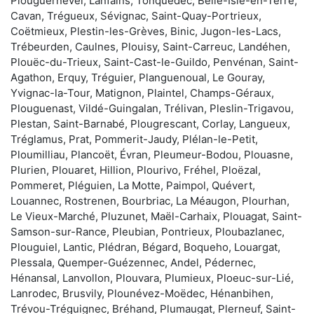
Plouguernével, Lanfains, Tonquédec, Belle-Isle-en-Terre,
Cavan, Trégueux, Sévignac, Saint-Quay-Portrieux,
Coëtmieux, Plestin-les-Grèves, Binic, Jugon-les-Lacs,
Trébeurden, Caulnes, Plouisy, Saint-Carreuc, Landéhen,
Plouëc-du-Trieux, Saint-Cast-le-Guildo, Penvénan, Saint-
Agathon, Erquy, Tréguier, Planguenoual, Le Gouray,
Yvignac-la-Tour, Matignon, Plaintel, Champs-Géraux,
Plouguenast, Vildé-Guingalan, Trélivan, Pleslin-Trigavou,
Plestan, Saint-Barnabé, Plougrescant, Corlay, Langueux,
Tréglamus, Prat, Pommerit-Jaudy, Plélan-le-Petit,
Ploumilliau, Plancoët, Évran, Pleumeur-Bodou, Plouasne,
Plurien, Plouaret, Hillion, Plourivo, Fréhel, Ploëzal,
Pommeret, Pléguien, La Motte, Paimpol, Quévert,
Louannec, Rostrenen, Bourbriac, La Méaugon, Plourhan,
Le Vieux-Marché, Pluzunet, Maël-Carhaix, Plouagat, Saint-
Samson-sur-Rance, Pleubian, Pontrieux, Ploubazlanec,
Plouguiel, Lantic, Plédran, Bégard, Boqueho, Louargat,
Plessala, Quemper-Guézennec, Andel, Pédernec,
Hénansal, Lanvollon, Plouvara, Plumieux, Ploeuc-sur-Lié,
Lanrodec, Brusvily, Plounévez-Moëdec, Hénanbihen,
Trévou-Tréguignec, Bréhand, Plumaugat, Plerneuf, Saint-