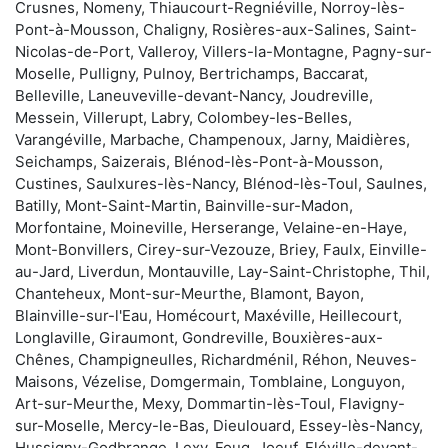
Crusnes, Nomeny, Thiaucourt-Regniéville, Norroy-lès-
Pont-à-Mousson, Chaligny, Rosières-aux-Salines, Saint-
Nicolas-de-Port, Valleroy, Villers-la-Montagne, Pagny-sur-
Moselle, Pulligny, Pulnoy, Bertrichamps, Baccarat,
Belleville, Laneuveville-devant-Nancy, Joudreville,
Messein, Villerupt, Labry, Colombey-les-Belles,
Varangéville, Marbache, Champenoux, Jarny, Maidières,
Seichamps, Saizerais, Blénod-lès-Pont-à-Mousson,
Custines, Saulxures-lès-Nancy, Blénod-lès-Toul, Saulnes,
Batilly, Mont-Saint-Martin, Bainville-sur-Madon,
Morfontaine, Moineville, Herserange, Velaine-en-Haye,
Mont-Bonvillers, Cirey-sur-Vezouze, Briey, Faulx, Einville-
au-Jard, Liverdun, Montauville, Lay-Saint-Christophe, Thil,
Chanteheux, Mont-sur-Meurthe, Blamont, Bayon,
Blainville-sur-l'Eau, Homécourt, Maxéville, Heillecourt,
Longlaville, Giraumont, Gondreville, Bouxières-aux-
Chênes, Champigneulles, Richardménil, Réhon, Neuves-
Maisons, Vézelise, Domgermain, Tomblaine, Longuyon,
Art-sur-Meurthe, Mexy, Dommartin-lès-Toul, Flavigny-
sur-Moselle, Mercy-le-Bas, Dieulouard, Essey-lès-Nancy,
Hussigny-Godbrange, Lexy, Foug, Joeuf, Fléville-devant-