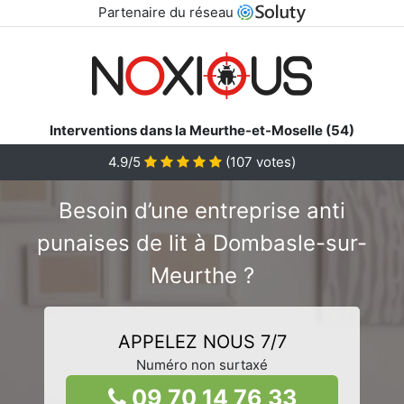
Partenaire du réseau
Interventions dans la Meurthe-et-Moselle (54)
4.9/5
(
107
votes)
Besoin d’une entreprise anti
punaises de lit à Dombasle-sur-
Meurthe ?
APPELEZ NOUS 7/7
Numéro non surtaxé
09 70 14 76 33