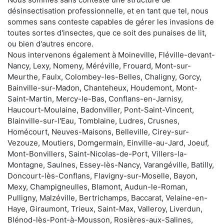
désinsectisation professionnelle, et en tant que tel, nous
sommes sans conteste capables de gérer les invasions de
toutes sortes d'insectes, que ce soit des punaises de lit,
ou bien d'autres encore.
Nous intervenons également à Moineville, Fléville-devant-
Nancy, Lexy, Nomeny, Méréville, Frouard, Mont-sur-
Meurthe, Faulx, Colombey-les-Belles, Chaligny, Gorcy,
Bainville-sur-Madon, Chanteheux, Houdemont, Mont-
Saint-Martin, Mercy-le-Bas, Conflans-en-Jarnisy,
Haucourt-Moulaine, Badonviller, Pont-Saint-Vincent,
Blainville-sur-l'Eau, Tomblaine, Ludres, Crusnes,
Homécourt, Neuves-Maisons, Belleville, Cirey-sur-
Vezouze, Moutiers, Domgermain, Einville-au-Jard, Joeuf,
Mont-Bonvillers, Saint-Nicolas-de-Port, Villers-la-
Montagne, Saulnes, Essey-lès-Nancy, Varangéville, Batilly,
Doncourt-lès-Conflans, Flavigny-sur-Moselle, Bayon,
Mexy, Champigneulles, Blamont, Audun-le-Roman,
Pulligny, Malzéville, Bertrichamps, Baccarat, Velaine-en-
Haye, Giraumont, Trieux, Saint-Max, Valleroy, Liverdun,
Blénod-lès-Pont-à-Mousson, Rosières-aux-Salines,