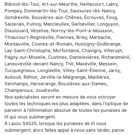
Blénod-lès-Toul, Art-sur-Meurthe, Heillecourt, Labry,
Pompey, Dommartin-lès-Toul, Saulxures-lès-Nancy,
Gondreville, Bouxières-aux-Chênes, Écrouves, Foug,
Saizerais, Pulnoy, Mancieulles, Gerbéviller, Longuyon,
Dieulouard, Vézelise, Norroy-lès-Pont-à-Mousson,
Thiaucourt-Regniéville, Piennes, Briey, Marbache,
Montauville, Cosnes-et-Romain, Hussigny-Godbrange,
Lay-Saint-Christophe, Morfontaine, Chavigny, Villerupt,
Pagny-sur-Moselle, Custines, Damelevières, Richardménil,
Laneuveville-devant-Nancy, Thil, Maxéville, Messein,
Tucquegnieux, Longlaville, Villey-Saint-Étienne, Jarny,
Auboué, Réhon, Jarville-la-Malgrange, Maidières,
Seichamps, Herserange, Bouxières-aux-Dames,
Champenoux, Joudreville.
Nos spécialistes seront en mesure de vous octroyer
toutes les techniques les plus adaptées, dans l'optique de
parvenir à l'élimination absolue de toutes les punaises de
lit qui vous submergent.
À Laxou 54520, lorsque les punaises de lit vous
submergent, alors faites appel à nous sans tarder, parce