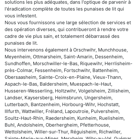
solutions les plus adéquates, dans l'optique de parvenir à
l'éradication complète de toutes les punaises de lit qui
vous infestent.
Nous vous fournissons une large sélection de services et
des opération diverses, qui contribueront à rendre votre
cadre de vie plus sain, et totalement débarrassé des
punaises de lit.
Nous intervenons également à Orschwihr, Munchhouse,
Meyenheim, Ottmarsheim, Saint-Amarin, Dessenheim,
Sundhoffen, Morschwiller-le-Bas, Riquewihr, Herrlisheim-
près-Colmar, Fessenheim, Fortschwihr, Battenheim,
Obersaasheim, Sainte-Croix-en-Plaine, Vieux-Thann,
Aspach-le-Bas, Baldersheim, Muespach-le-Haut,
Husseren-Wesserling, Holtzwihr, Volgelsheim, Zillisheim,
Landser, Kaysersberg, Heimsbrunn, Ungersheim,
Lutterbach, Bantzenheim, Horbourg-Wihr, Hochstatt,
Illfurth, Wattwiller, Fréland, Lapoutroie, Pulversheim,
Soultz-Haut-Rhin, Raedersheim, Kunheim, Ruelisheim,
Buhl, Andolsheim, Oberhergheim, Pfetterhouse,
Wettolsheim, Willer-sur-Thur, Réguisheim, Richwiller,
Sainte-Marie-aux-Mines, Merxheim, Wihr-au-Val, Guémar,