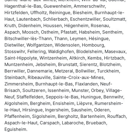
Hagenthal-le-Bas, Guewenheim, Ammerschwihr,
Hirtzfelden, Uffholtz, Reiningue, Biesheim, Burnhaupt-le-
Haut, Lautenbach, Schlierbach, Eschentzwiller, Soultzmatt,
Kruth, Didenheim, Houssen, Hégenheim, Rosenau,
Aspach, Moosch, Ostheim, Pfastatt, Habsheim, Sentheim,
Bitschwiller-lès-Thann, Thann, Leymen, Hésingue,
Dietwiller, Wolfgantzen, Widensolen, Hombourg,
Stosswihr, Fellering, Waldighofen, Blodelsheim, Masevaux,
Saint-Hippolyte, Wintzenheim, Altkirch, Kembs, Hirtzbach,
Muntzenheim, Jebsheim, Brunstatt, Sierentz, Blotzheim,
Berrwiller, Dannemarie, Metzeral, Bollwiller, Turckheim,
Steinbach, Ribeauville, Sainte-Croix-aux-Mines,
Zimmersheim, Burnhaupt-le-Bas, Flaxlanden, Neuf-
Brisach, Soultzeren, Issenheim, Munster, Orbey, Village-
Neuf, Staffelfelden, Seppois-le-Bas, Huningue, Bennwihr,
Algolsheim, Bergheim, Ensisheim, Lièpvre, Rumersheim-
le-Haut, Hirsingue, Ingersheim, Sausheim, Oderen,
Pfaffenheim, Sigolsheim, Bergholtz, Bartenheim, Rouffach,
Aspach-le-Haut, Carspach, Labaroche, Bruebach,
Eguisheim.