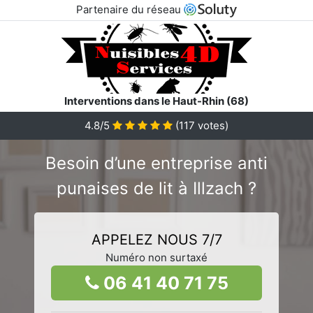
Partenaire du réseau
Interventions dans le Haut-Rhin (68)
4.8/5
(
117
votes)
Besoin d’une entreprise anti
punaises de lit à Illzach ?
APPELEZ NOUS 7/7
Numéro non surtaxé
06 41 40 71 75