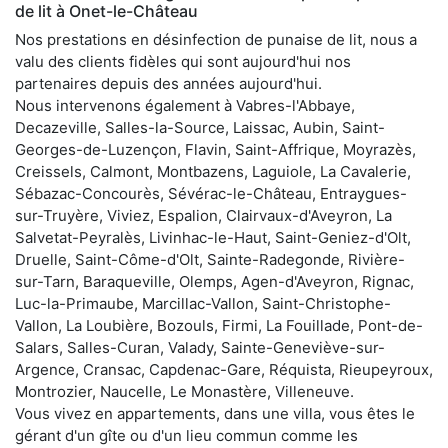
de lit à Onet-le-Château
Nos prestations en désinfection de punaise de lit, nous a
valu des clients fidèles qui sont aujourd'hui nos
partenaires depuis des années aujourd'hui.
Nous intervenons également à Vabres-l'Abbaye,
Decazeville, Salles-la-Source, Laissac, Aubin, Saint-
Georges-de-Luzençon, Flavin, Saint-Affrique, Moyrazès,
Creissels, Calmont, Montbazens, Laguiole, La Cavalerie,
Sébazac-Concourès, Sévérac-le-Château, Entraygues-
sur-Truyère, Viviez, Espalion, Clairvaux-d'Aveyron, La
Salvetat-Peyralès, Livinhac-le-Haut, Saint-Geniez-d'Olt,
Druelle, Saint-Côme-d'Olt, Sainte-Radegonde, Rivière-
sur-Tarn, Baraqueville, Olemps, Agen-d'Aveyron, Rignac,
Luc-la-Primaube, Marcillac-Vallon, Saint-Christophe-
Vallon, La Loubière, Bozouls, Firmi, La Fouillade, Pont-de-
Salars, Salles-Curan, Valady, Sainte-Geneviève-sur-
Argence, Cransac, Capdenac-Gare, Réquista, Rieupeyroux,
Montrozier, Naucelle, Le Monastère, Villeneuve.
Vous vivez en appartements, dans une villa, vous êtes le
gérant d'un gîte ou d'un lieu commun comme les