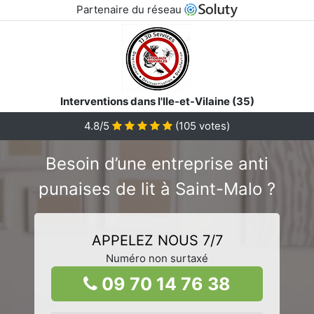
Partenaire du réseau
Interventions dans l'Ile-et-Vilaine (35)
4.8/5
(
105
votes)
Besoin d’une entreprise anti
punaises de lit à Saint-Malo ?
APPELEZ NOUS 7/7
Numéro non surtaxé
09 70 14 76 38