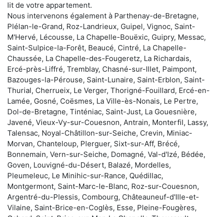
lit de votre appartement.
Nous intervenons également à Parthenay-de-Bretagne,
Plélan-le-Grand, Roz-Landrieux, Guipel, Vignoc, Saint-
M'Hervé, Lécousse, La Chapelle-Bouëxic, Guipry, Messac,
Saint-Sulpice-la-Forêt, Beaucé, Cintré, La Chapelle-
Chaussée, La Chapelle-des-Fougeretz, La Richardais,
Ercé-près-Liffré, Tremblay, Chasné-sur-Illet, Paimpont,
Bazouges-la-Pérouse, Saint-Lunaire, Saint-Erblon, Saint-
Thurial, Cherrueix, Le Verger, Thorigné-Fouillard, Ercé-en-
Lamée, Gosné, Coësmes, La Ville-ès-Nonais, Le Pertre,
Dol-de-Bretagne, Tinténiac, Saint-Just, La Gouesnière,
Javené, Vieux-Vy-sur-Couesnon, Antrain, Monterfil, Lassy,
Talensac, Noyal-Châtillon-sur-Seiche, Crevin, Miniac-
Morvan, Chanteloup, Plerguer, Sixt-sur-Aff, Brécé,
Bonnemain, Vern-sur-Seiche, Domagné, Val-d'Izé, Bédée,
Goven, Louvigné-du-Désert, Balazé, Mordelles,
Pleumeleuc, Le Minihic-sur-Rance, Quédillac,
Montgermont, Saint-Marc-le-Blanc, Roz-sur-Couesnon,
Argentré-du-Plessis, Combourg, Châteauneuf-d'Ille-et-
Vilaine, Saint-Brice-en-Coglès, Esse, Pleine-Fougères,