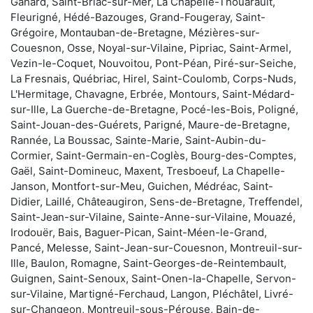
Gahard, Saint-Briac-sur-Mer, La Chapelle-Thouarault,
Fleurigné, Hédé-Bazouges, Grand-Fougeray, Saint-
Grégoire, Montauban-de-Bretagne, Mézières-sur-
Couesnon, Osse, Noyal-sur-Vilaine, Pipriac, Saint-Armel,
Vezin-le-Coquet, Nouvoitou, Pont-Péan, Piré-sur-Seiche,
La Fresnais, Québriac, Hirel, Saint-Coulomb, Corps-Nuds,
L'Hermitage, Chavagne, Erbrée, Montours, Saint-Médard-
sur-Ille, La Guerche-de-Bretagne, Pocé-les-Bois, Poligné,
Saint-Jouan-des-Guérets, Parigné, Maure-de-Bretagne,
Rannée, La Boussac, Sainte-Marie, Saint-Aubin-du-
Cormier, Saint-Germain-en-Coglès, Bourg-des-Comptes,
Gaël, Saint-Domineuc, Maxent, Tresboeuf, La Chapelle-
Janson, Montfort-sur-Meu, Guichen, Médréac, Saint-
Didier, Laillé, Châteaugiron, Sens-de-Bretagne, Treffendel,
Saint-Jean-sur-Vilaine, Sainte-Anne-sur-Vilaine, Mouazé,
Irodouër, Bais, Baguer-Pican, Saint-Méen-le-Grand,
Pancé, Melesse, Saint-Jean-sur-Couesnon, Montreuil-sur-
Ille, Baulon, Romagne, Saint-Georges-de-Reintembault,
Guignen, Saint-Senoux, Saint-Onen-la-Chapelle, Servon-
sur-Vilaine, Martigné-Ferchaud, Langon, Pléchâtel, Livré-
sur-Changeon, Montreuil-sous-Pérouse, Bain-de-