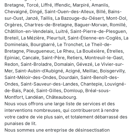
Bretagne, Torcé, Liffré, Iffendic, Marpiré, Amanlis,
Chevaigné, Dingé, Saint-Ouen-des-Alleux, Billé, Bains-
sur-Oust, Janzé, Taillis, La Bazouge-du-Désert, Mont-Dol,
Orgères, Chartres-de-Bretagne, Baguer-Morvan, Romillé,
Châtillon-en-Vendelais, Luitré, Saint-Pierre-de-Plesguen,
Breteil, La Mézière, Pleurtuit, Saint-Étienne-en-Coglès, La
Dominelais, Bourgbarré, Le Tronchet, Le Theil-de-
Bretagne, Pleugueneuc, Le Rheu, La Bouëxière, Étrelles,
Epiniac, Cancale, Saint-Père, Retiers, Montreuil-le-Gast,
Redon, Saint-Broladre, Domalain, Gévezé, Le Vivier-sur-
Mer, Saint-Aubin-d'Aubigné, Acigné, Meillac, Boisgervilly,
Saint-Méloir-des-Ondes, Dourdain, Saint-Benoît-des-
Ondes, Saint-Sauveur-des-Landes, Chantepie, Louvigné-
de-Bais, Pacé, Saint-Gilles, Domloup, Bréal-sous-
Montfort, Landéan, Châteaubourg.
Nous vous offrons une large liste de services et des
interventions nombreuses, qui contribueront à rendre
votre cadre de vie plus sain, et totalement débarrassé des
punaises de lit.
Nous sommes une entreprise de désinsectisation