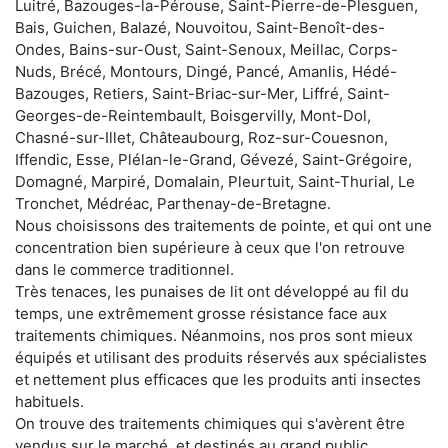
Luitré, Bazouges-la-Pérouse, Saint-Pierre-de-Plesguen,
Bais, Guichen, Balazé, Nouvoitou, Saint-Benoît-des-
Ondes, Bains-sur-Oust, Saint-Senoux, Meillac, Corps-
Nuds, Brécé, Montours, Dingé, Pancé, Amanlis, Hédé-
Bazouges, Retiers, Saint-Briac-sur-Mer, Liffré, Saint-
Georges-de-Reintembault, Boisgervilly, Mont-Dol,
Chasné-sur-Illet, Châteaubourg, Roz-sur-Couesnon,
Iffendic, Esse, Plélan-le-Grand, Gévezé, Saint-Grégoire,
Domagné, Marpiré, Domalain, Pleurtuit, Saint-Thurial, Le
Tronchet, Médréac, Parthenay-de-Bretagne.
Nous choisissons des traitements de pointe, et qui ont une
concentration bien supérieure à ceux que l'on retrouve
dans le commerce traditionnel.
Très tenaces, les punaises de lit ont développé au fil du
temps, une extrêmement grosse résistance face aux
traitements chimiques. Néanmoins, nos pros sont mieux
équipés et utilisant des produits réservés aux spécialistes
et nettement plus efficaces que les produits anti insectes
habituels.
On trouve des traitements chimiques qui s'avèrent être
vendus sur le marché, et destinés au grand public.