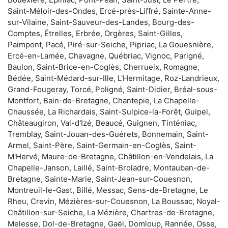
Saint-Méloir-des-Ondes, Ercé-près-Liffré, Sainte-Anne-
sur-Vilaine, Saint-Sauveur-des-Landes, Bourg-des-
Comptes, Étrelles, Erbrée, Orgères, Saint-Gilles,
Paimpont, Pacé, Piré-sur-Seiche, Pipriac, La Gouesnière,
Ercé-en-Lamée, Chavagne, Québriac, Vignoc, Parigné,
Baulon, Saint-Brice-en-Coglès, Cherrueix, Romagne,
Bédée, Saint-Médard-sur-Ille, L'Hermitage, Roz-Landrieux,
Grand-Fougeray, Torcé, Poligné, Saint-Didier, Bréal-sous-
Montfort, Bain-de-Bretagne, Chantepie, La Chapelle-
Chaussée, La Richardais, Saint-Sulpice-la-Forêt, Guipel,
Châteaugiron, Val-d'Izé, Beaucé, Guignen, Tinténiac,
Tremblay, Saint-Jouan-des-Guérets, Bonnemain, Saint-
Armel, Saint-Père, Saint-Germain-en-Coglès, Saint-
M'Hervé, Maure-de-Bretagne, Châtillon-en-Vendelais, La
Chapelle-Janson, Laillé, Saint-Broladre, Montauban-de-
Bretagne, Sainte-Marie, Saint-Jean-sur-Couesnon,
Montreuil-le-Gast, Billé, Messac, Sens-de-Bretagne, Le
Rheu, Crevin, Mézières-sur-Couesnon, La Boussac, Noyal-
Châtillon-sur-Seiche, La Mézière, Chartres-de-Bretagne,
Melesse, Dol-de-Bretagne, Gaël, Domloup, Rannée, Osse,