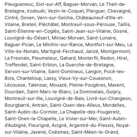
Pleugueneuc, Sixt-sur-Aff, Baguer-Morvan, Le Theil-de-
Bretagne, Irodouër, Vezin-le-Coquet, Plerguer, Chevaigné,
Cintré, Goven, Vern-sur-Seiche, Châteauneuf-d'Ille-et-
Vilaine, Breteil, Pléchâtel, Montreuil-sous-Pérouse, Taillis,
Saint-Étienne-en-Coglès, Saint-Jean-sur-Vilaine, Gosné,
Louvigné-du-Désert, Miniac-Morvan, Saint-Lunaire,
Baguer-Pican, Le Minihic-sur-Rance, Montfort-sur-Meu, La
Ville-ès-Nonais, Martigné-Ferchaud, Janzé, Montgermont,
La Fresnais, Pleumeleuc, Gahard, Monterfil, Redon, Hirel,
Treffendel, Saint-Erblon, La Guerche-de-Bretagne,
Servon-sur-Vilaine, Saint-Domineuc, Langon, Pocé-les-
Bois, Chanteloup, Lassy, Vieux-Vy-sur-Couesnon,
Lécousse, Talensac, Mouazé, Pleine-Fougères, Maxent,
Dourdain, Saint-Marc-le-Blanc, La Dominelais, Guipry,
Montreuil-sur-Ille, Louvigné-de-Bais, Livré-sur-Changeon,
Bourgbarré, Antrain, Saint-Ouen-des-Alleux, Mordelles,
Saint-Aubin-du-Cormier, La Chapelle-des-Fougeretz,
Saint-Onen-la-Chapelle, Le Vivier-sur-Mer, Saint-Aubin-
d'Aubigné, Fleurigné, Acigné, Argentré-du-Plessis, Noyal-
sur-Vilaine, Javené, Coësmes, Saint-Méen-le-Grand,