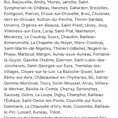
Roi, Barjouville, Amilly, Yèvres, Janville, Saint-
Symphorien-le-Château, Hanches, Gallardon, Brezolles,
Pontgouin, Pierres, Droue-sur-Drouette, Brou, Chuisnes,
Vert-en-Drouais, Authon-du-Perche, Thiron-Gardais,
Unverre, Orgères-en-Beauce, Saint-Prest, Lèves, Jouy,
Villemeux-sur-Eure, Luray, Saint-Piat, Maintenon,
Morancez, Le Coudray, Sours, Chaudon, Bailleau-
Armenonville, La Chapelle-du-Noyer, Illiers-Combray,
Saint-Martin-de-Nigelles, Thimert-Gâtelles, Nogent-le-
Phaye, Marboué, Margon, Aunay-sous-Auneau, Fontaine-
la-Guyon, Gasville-Oisème, Épernon, Saint-Lubin-des-
Joncherets, Saint-Georges-sur-Eure, Tremblay-les-
Villages, Cloyes-sur-le-Loir, La Bazoche-Gouet, Saint-
Rémy-sur-Avre, Châteauneuf-en-Thymerais, Bû, Sainte-
Gemme-Moronval, Toury, Sorel-Moussel, Arrou, Villiers-
le-Morhier, Béville-le-Comte, Cherisy, Senonches,
Saussay, Oulins, La Loupe, Digny, Champhol, Bailleau-
l'Évêque, Saint-Denis-les-Ponts, Courville-sur-Eure,
Dammarie, La Chaussée-d'Ivry, Anet, Coulombs, Bailleau-
le-Pin, Luisant, Auneau, Tréon.
On trouve des traitements chimiques qui s'avèrent être