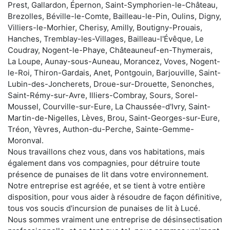
Prest, Gallardon, Épernon, Saint-Symphorien-le-Château,
Brezolles, Béville-le-Comte, Bailleau-le-Pin, Oulins, Digny,
Villiers-le-Morhier, Cherisy, Amilly, Boutigny-Prouais,
Hanches, Tremblay-les-Villages, Bailleau-l'Évêque, Le
Coudray, Nogent-le-Phaye, Châteauneuf-en-Thymerais,
La Loupe, Aunay-sous-Auneau, Morancez, Voves, Nogent-
le-Roi, Thiron-Gardais, Anet, Pontgouin, Barjouville, Saint-
Lubin-des-Joncherets, Droue-sur-Drouette, Senonches,
Saint-Rémy-sur-Avre, Illiers-Combray, Sours, Sorel-
Moussel, Courville-sur-Eure, La Chaussée-d'Ivry, Saint-
Martin-de-Nigelles, Lèves, Brou, Saint-Georges-sur-Eure,
Tréon, Yèvres, Authon-du-Perche, Sainte-Gemme-
Moronval.
Nous travaillons chez vous, dans vos habitations, mais
également dans vos compagnies, pour détruire toute
présence de punaises de lit dans votre environnement.
Notre entreprise est agréée, et se tient à votre entière
disposition, pour vous aider à résoudre de façon définitive,
tous vos soucis d'incursion de punaises de lit à Lucé.
Nous sommes vraiment une entreprise de désinsectisation