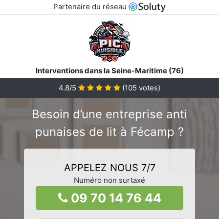
Partenaire du réseau
Interventions dans la Seine-Maritime (76)
4.8/5
(
105
votes)
Besoin d’une entreprise anti
punaises de lit à Fécamp ?
APPELEZ NOUS 7/7
Numéro non surtaxé
09 70 14 76 44