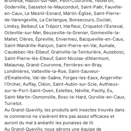
Bruneval, Hautot-sur-Mer, Petit-Couronne, Yébleron,
Goderville, Sassetot-le-Mauconduit, Saint-Paër, Fauville-
en-Caux, Le Mesnil-Esnard, Martin-Église, Saint-Pierre-
de-Varengeville, La Cerlangue, Bonsecours, Duclair,
Limésy, Belbeuf, Le Tréport, Harfleur, Criquetot-l'Esneval,
Octeville-sur-Mer, Beuzeville-la-Grenier, Gonneville-la-
Mallet, Clères, Épreville, Envermeu, Bacqueville-en-Caux,
Saint-Wandrille-Rançon, Saint-Pierre-en-Val, Aumale,
Caudebec-lès-Elbeuf, Grainville-la-Teinturière, Auzebosc,
Saint-Pierre-lès-Elbeuf, Saint-Nicolas-d'Aliermont,
Malaunay, Grand-Couronne, Ferrières-en-Bray,
Londinières, Vatteville-la-Rue, Saint-Sauveur-
d'Émalleville, Val-de-Saâne, Forges-les-Eaux, Angerville-
l'Orcher, Auffay, Cléon, Saint-Aubin-sur-Scie, Authieux-
sur-le-Port-Saint-Ouen, Eslettes, Néville, Pavilly, Eu,
Saint-Martin-Osmonville, Bosc-le-Hard, Ourville-en-Caux,
Turretot.
Au Grand-Quevilly, les produits anti insectes trouvés dans
le commerce ne s'avèrent être pas assez efficaces et
auront du mal à anéantir les punaises de lit.
Au Grand-Quevilly, nous gérons une équipe de