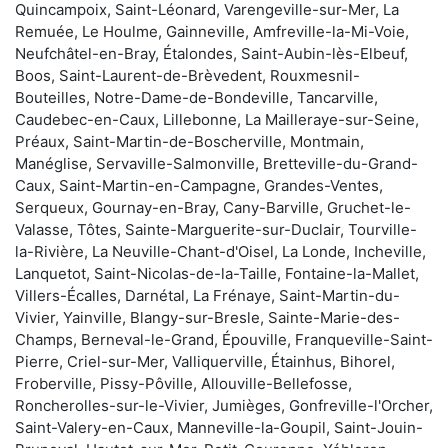
Quincampoix, Saint-Léonard, Varengeville-sur-Mer, La
Remuée, Le Houlme, Gainneville, Amfreville-la-Mi-Voie,
Neufchâtel-en-Bray, Étalondes, Saint-Aubin-lès-Elbeuf,
Boos, Saint-Laurent-de-Brèvedent, Rouxmesnil-
Bouteilles, Notre-Dame-de-Bondeville, Tancarville,
Caudebec-en-Caux, Lillebonne, La Mailleraye-sur-Seine,
Préaux, Saint-Martin-de-Boscherville, Montmain,
Manéglise, Servaville-Salmonville, Bretteville-du-Grand-
Caux, Saint-Martin-en-Campagne, Grandes-Ventes,
Serqueux, Gournay-en-Bray, Cany-Barville, Gruchet-le-
Valasse, Tôtes, Sainte-Marguerite-sur-Duclair, Tourville-
la-Rivière, La Neuville-Chant-d'Oisel, La Londe, Incheville,
Lanquetot, Saint-Nicolas-de-la-Taille, Fontaine-la-Mallet,
Villers-Écalles, Darnétal, La Frénaye, Saint-Martin-du-
Vivier, Yainville, Blangy-sur-Bresle, Sainte-Marie-des-
Champs, Berneval-le-Grand, Épouville, Franqueville-Saint-
Pierre, Criel-sur-Mer, Valliquerville, Étainhus, Bihorel,
Froberville, Pissy-Pôville, Allouville-Bellefosse,
Roncherolles-sur-le-Vivier, Jumièges, Gonfreville-l'Orcher,
Saint-Valery-en-Caux, Manneville-la-Goupil, Saint-Jouin-