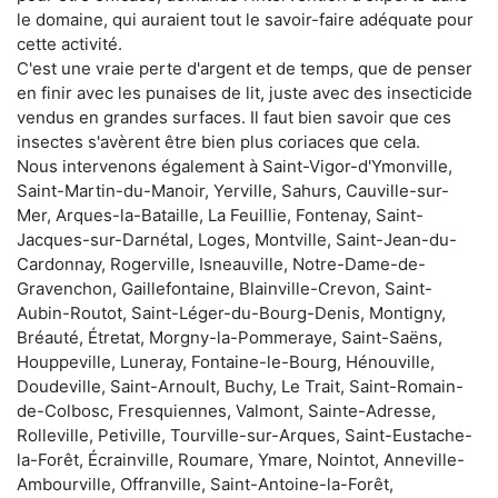
le domaine, qui auraient tout le savoir-faire adéquate pour
cette activité.
C'est une vraie perte d'argent et de temps, que de penser
en finir avec les punaises de lit, juste avec des insecticide
vendus en grandes surfaces. Il faut bien savoir que ces
insectes s'avèrent être bien plus coriaces que cela.
Nous intervenons également à Saint-Vigor-d'Ymonville,
Saint-Martin-du-Manoir, Yerville, Sahurs, Cauville-sur-
Mer, Arques-la-Bataille, La Feuillie, Fontenay, Saint-
Jacques-sur-Darnétal, Loges, Montville, Saint-Jean-du-
Cardonnay, Rogerville, Isneauville, Notre-Dame-de-
Gravenchon, Gaillefontaine, Blainville-Crevon, Saint-
Aubin-Routot, Saint-Léger-du-Bourg-Denis, Montigny,
Bréauté, Étretat, Morgny-la-Pommeraye, Saint-Saëns,
Houppeville, Luneray, Fontaine-le-Bourg, Hénouville,
Doudeville, Saint-Arnoult, Buchy, Le Trait, Saint-Romain-
de-Colbosc, Fresquiennes, Valmont, Sainte-Adresse,
Rolleville, Petiville, Tourville-sur-Arques, Saint-Eustache-
la-Forêt, Écrainville, Roumare, Ymare, Nointot, Anneville-
Ambourville, Offranville, Saint-Antoine-la-Forêt,