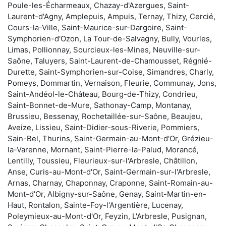
Poule-les-Écharmeaux, Chazay-d'Azergues, Saint-
Laurent-d'Agny, Amplepuis, Ampuis, Ternay, Thizy, Cercié,
Cours-la-Ville, Saint-Maurice-sur-Dargoire, Saint-
Symphorien-d'Ozon, La Tour-de-Salvagny, Bully, Vourles,
Limas, Pollionnay, Sourcieux-les-Mines, Neuville-sur-
Saône, Taluyers, Saint-Laurent-de-Chamousset, Régnié-
Durette, Saint-Symphorien-sur-Coise, Simandres, Charly,
Pomeys, Dommartin, Vernaison, Fleurie, Communay, Jons,
Saint-Andéol-le-Château, Bourg-de-Thizy, Condrieu,
Saint-Bonnet-de-Mure, Sathonay-Camp, Montanay,
Brussieu, Bessenay, Rochetaillée-sur-Saône, Beaujeu,
Aveize, Lissieu, Saint-Didier-sous-Riverie, Pommiers,
Sain-Bel, Thurins, Saint-Germain-au-Mont-d'Or, Grézieu-
la-Varenne, Mornant, Saint-Pierre-la-Palud, Morancé,
Lentilly, Toussieu, Fleurieux-sur-l'Arbresle, Châtillon,
Anse, Curis-au-Mont-d'Or, Saint-Germain-sur-l'Arbresle,
Arnas, Charnay, Chaponnay, Craponne, Saint-Romain-au-
Mont-d'Or, Albigny-sur-Saône, Genay, Saint-Martin-en-
Haut, Rontalon, Sainte-Foy-l'Argentière, Lucenay,
Poleymieux-au-Mont-d'Or, Feyzin, L'Arbresle, Pusignan,