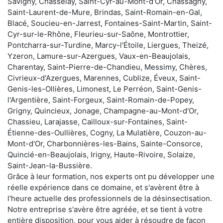
Savigny, Chasselay, Saint-Cyr-au-Mont-d'Or, Chassagny,
Saint-Laurent-de-Mure, Brindas, Saint-Romain-en-Gal,
Blacé, Soucieu-en-Jarrest, Fontaines-Saint-Martin, Saint-
Cyr-sur-le-Rhône, Fleurieu-sur-Saône, Montrottier,
Pontcharra-sur-Turdine, Marcy-l'Étoile, Liergues, Theizé,
Yzeron, Lamure-sur-Azergues, Vaux-en-Beaujolais,
Charentay, Saint-Pierre-de-Chandieu, Messimy, Chères,
Civrieux-d'Azergues, Marennes, Cublize, Éveux, Saint-
Genis-les-Ollières, Limonest, Le Perréon, Saint-Genis-
l'Argentière, Saint-Forgeux, Saint-Romain-de-Popey,
Grigny, Quincieux, Jonage, Champagne-au-Mont-d'Or,
Chassieu, Larajasse, Cailloux-sur-Fontaines, Saint-
Étienne-des-Oullières, Cogny, La Mulatière, Couzon-au-
Mont-d'Or, Charbonnières-les-Bains, Sainte-Consorce,
Quincié-en-Beaujolais, Irigny, Haute-Rivoire, Solaize,
Saint-Jean-la-Bussière.
Grâce à leur formation, nos experts ont pu développer une
réelle expérience dans ce domaine, et s'avèrent être à
l'heure actuelle des professionnels de la désinsectisation.
Notre entreprise s'avère être agréée, et se tient à votre
entière disposition, pour vous aider à résoudre de façon