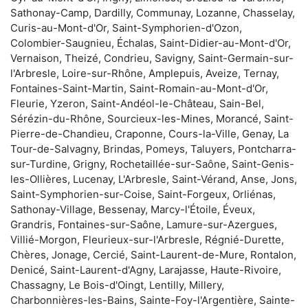
Sathonay-Camp, Dardilly, Communay, Lozanne, Chasselay,
Curis-au-Mont-d'Or, Saint-Symphorien-d'Ozon,
Colombier-Saugnieu, Échalas, Saint-Didier-au-Mont-d'Or,
Vernaison, Theizé, Condrieu, Savigny, Saint-Germain-sur-
l'Arbresle, Loire-sur-Rhône, Amplepuis, Aveize, Ternay,
Fontaines-Saint-Martin, Saint-Romain-au-Mont-d'Or,
Fleurie, Yzeron, Saint-Andéol-le-Château, Sain-Bel,
Sérézin-du-Rhône, Sourcieux-les-Mines, Morancé, Saint-
Pierre-de-Chandieu, Craponne, Cours-la-Ville, Genay, La
Tour-de-Salvagny, Brindas, Pomeys, Taluyers, Pontcharra-
sur-Turdine, Grigny, Rochetaillée-sur-Saône, Saint-Genis-
les-Ollières, Lucenay, L'Arbresle, Saint-Vérand, Anse, Jons,
Saint-Symphorien-sur-Coise, Saint-Forgeux, Orliénas,
Sathonay-Village, Bessenay, Marcy-l'Étoile, Éveux,
Grandris, Fontaines-sur-Saône, Lamure-sur-Azergues,
Villié-Morgon, Fleurieux-sur-l'Arbresle, Régnié-Durette,
Chères, Jonage, Cercié, Saint-Laurent-de-Mure, Rontalon,
Denicé, Saint-Laurent-d'Agny, Larajasse, Haute-Rivoire,
Chassagny, Le Bois-d'Oingt, Lentilly, Millery,
Charbonnières-les-Bains, Sainte-Foy-l'Argentière, Sainte-