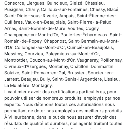
Consorce, Liergues, Quincieux, Gleizé, Chassieu,
Pusignan, Charly, Cailloux-sur-Fontaines, Chessy, Blacé,
Saint-Didier-sous-Riverie, Ampuis, Saint-Étienne-des-
Oullières, Vaux-en-Beaujolais, Saint-Pierre-la-Palud,
Arnas, Saint-Bonnet-de-Mure, Vourles, Cogny,
Champagne-au-Mont-d'Or, Poule-les-Écharmeaux, Saint-
Romain-de-Popey, Chaponost, Saint-Germain-au-Mont-
d'Or, Collonges-au-Mont-d'Or, Quincié-en-Beaujolais,
Messimy, Courzieu, Poleymieux-au-Mont-d'Or,
Montrottier, Couzon-au-Mont-d'Or, Vaugneray, Pollionnay,
Civrieux-d'Azergues, Montanay, Châtillon, Dommartin,
Solaize, Saint-Romain-en-Gal, Brussieu, Soucieu-en-
Jarrest, Beaujeu, Bully, Saint-Genis-l'Argentière, Lissieu,
La Mulatière, Montagny.
Il vaut mieux avoir des certifications particulières, pour
pouvoir utiliser de nombreux produits, employés par nos
experts. Nous détenons toutes ces autorisations nous
permettant de doter nos employés des meilleurs produits.
À Villeurbanne, dans le but de nous assurer d'avoir des
résultats de qualité et durables, nos agents traitent toutes