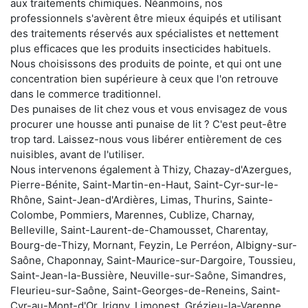
aux traitements chimiques. Néanmoins, nos
professionnels s'avèrent être mieux équipés et utilisant
des traitements réservés aux spécialistes et nettement
plus efficaces que les produits insecticides habituels.
Nous choisissons des produits de pointe, et qui ont une
concentration bien supérieure à ceux que l'on retrouve
dans le commerce traditionnel.
Des punaises de lit chez vous et vous envisagez de vous
procurer une housse anti punaise de lit ? C'est peut-être
trop tard. Laissez-nous vous libérer entièrement de ces
nuisibles, avant de l'utiliser.
Nous intervenons également à Thizy, Chazay-d'Azergues,
Pierre-Bénite, Saint-Martin-en-Haut, Saint-Cyr-sur-le-
Rhône, Saint-Jean-d'Ardières, Limas, Thurins, Sainte-
Colombe, Pommiers, Marennes, Cublize, Charnay,
Belleville, Saint-Laurent-de-Chamousset, Charentay,
Bourg-de-Thizy, Mornant, Feyzin, Le Perréon, Albigny-sur-
Saône, Chaponnay, Saint-Maurice-sur-Dargoire, Toussieu,
Saint-Jean-la-Bussière, Neuville-sur-Saône, Simandres,
Fleurieu-sur-Saône, Saint-Georges-de-Reneins, Saint-
Cyr-au-Mont-d'Or, Irigny, Limonest, Grézieu-la-Varenne,