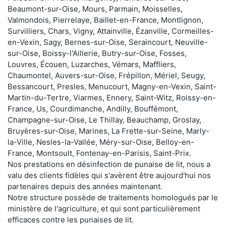
Beaumont-sur-Oise, Mours, Parmain, Moisselles,
Valmondois, Pierrelaye, Baillet-en-France, Montlignon,
Survilliers, Chars, Vigny, Attainville, Ézanville, Cormeilles-
en-Vexin, Sagy, Bernes-sur-Oise, Seraincourt, Neuville-
sur-Oise, Boissy-l'Aillerie, Butry-sur-Oise, Fosses,
Louvres, Écouen, Luzarches, Vémars, Maffliers,
Chaumontel, Auvers-sur-Oise, Frépillon, Mériel, Seugy,
Bessancourt, Presles, Menucourt, Magny-en-Vexin, Saint-
Martin-du-Tertre, Viarmes, Ennery, Saint-Witz, Roissy-en-
France, Us, Courdimanche, Andilly, Bouffémont,
Champagne-sur-Oise, Le Thillay, Beauchamp, Groslay,
Bruyères-sur-Oise, Marines, La Frette-sur-Seine, Marly-
la-Ville, Nesles-la-Vallée, Méry-sur-Oise, Belloy-en-
France, Montsoult, Fontenay-en-Parisis, Saint-Prix.
Nos prestations en désinfection de punaise de lit, nous a
valu des clients fidèles qui s'avèrent être aujourd'hui nos
partenaires depuis des années maintenant.
Notre structure possède de traitements homologués par le
ministère de l'agriculture, et qui sont particulièrement
efficaces contre les punaises de lit.