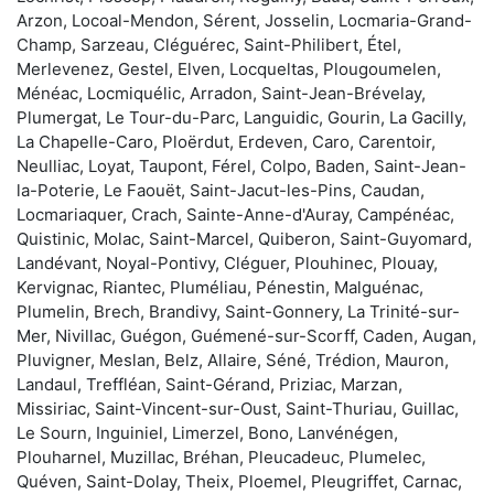
Arzon, Locoal-Mendon, Sérent, Josselin, Locmaria-Grand-
Champ, Sarzeau, Cléguérec, Saint-Philibert, Étel,
Merlevenez, Gestel, Elven, Locqueltas, Plougoumelen,
Ménéac, Locmiquélic, Arradon, Saint-Jean-Brévelay,
Plumergat, Le Tour-du-Parc, Languidic, Gourin, La Gacilly,
La Chapelle-Caro, Ploërdut, Erdeven, Caro, Carentoir,
Neulliac, Loyat, Taupont, Férel, Colpo, Baden, Saint-Jean-
la-Poterie, Le Faouët, Saint-Jacut-les-Pins, Caudan,
Locmariaquer, Crach, Sainte-Anne-d'Auray, Campénéac,
Quistinic, Molac, Saint-Marcel, Quiberon, Saint-Guyomard,
Landévant, Noyal-Pontivy, Cléguer, Plouhinec, Plouay,
Kervignac, Riantec, Pluméliau, Pénestin, Malguénac,
Plumelin, Brech, Brandivy, Saint-Gonnery, La Trinité-sur-
Mer, Nivillac, Guégon, Guémené-sur-Scorff, Caden, Augan,
Pluvigner, Meslan, Belz, Allaire, Séné, Trédion, Mauron,
Landaul, Treffléan, Saint-Gérand, Priziac, Marzan,
Missiriac, Saint-Vincent-sur-Oust, Saint-Thuriau, Guillac,
Le Sourn, Inguiniel, Limerzel, Bono, Lanvénégen,
Plouharnel, Muzillac, Bréhan, Pleucadeuc, Plumelec,
Quéven, Saint-Dolay, Theix, Ploemel, Pleugriffet, Carnac,