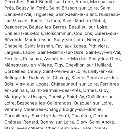
Cercottes, Saint-Benoît-sur-Loire, Ardon, Mareau-aux-
Prés, Bouzy-la-Forêt, Saint-Brisson-sur-Loire, Saint-
Denis-en-Val, Triguères, Saint-Jean-le-Blanc, Huisseau-
sur-Mauves, Baule, Traînou, Saint-Martin-d'Abbat,
Beaugency, Boulay-les-Barres, Beaulieu-sur-Loire,
Chilleurs-aux-Bois, Boiscommun, Coullons, Quiers-sur-
Bézonde, Montcresson, Sully-sur-Loire, Nevoy, La
Chapelle-Saint-Mesmin, Fay-aux-Loges, Pithiviers,
Jargeau, Ladon, Saint-Martin-sur-Ocre, Saint-Cyr-en-Val,
Férolles, Puiseaux, Aschères-le-Marché, Poilly-lez-Gien,
Ménestreau-en-Villette, Tigy, Chevillon-sur-Huillard,
Corbeilles, Cepoy, Saint-Père-sur-Loire, Lailly-en-Val,
Bellegarde, Dadonville, Chaingy, Sainte-Geneviève-des-
Bois, Vitry-aux-Loges, Châteauneuf-sur-Loire, Ferrières-
en-Gâtinais, Saint-Germain-des-Prés, Ormes, Gidy,
Marigny-les-Usages, Chevilly, Saint-Ay, Châtillon-sur-
Loire, Bazoches-les-Gallerandes, Ouzouer-sur-Loire,
Vennecy, Varennes-Changy, Boigny-sur-Bionne,
Corquilleroy, Saint-Lyé-la-Forêt, Chanteau, Cerdon,
Château-Renard, Bonny-sur-Loire, Cléry-Saint-André,
Marcilly-en-Villette, Chécy, Autry-le-Châtel, Saint-