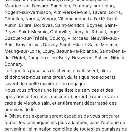
Maurice-sur-Fessard, Sandillon, Fontenay-sur-Loing,
Nogent-sur-Vernisson, Pithiviers-le-Vieil, Tavers, Lorris,
Chuelles, Nargis, Vimory, Villemandeur, La Ferté-Saint-
Aubin, Briare, Dordives, Saint-Gondon, Boynes, Saint-
Pryvé-Saint-Mesmin, Outarville, Ligny-le-Ribault, Ingré,
Ouzouer-sur-Trézée, Douchy, Villorceau, Neuville-aux-
Bois, Bray-en-Val, Darvoy, Saint-Hilaire-Saint-Mesmin,
Meung-sur-Loire, Loury, Beaune-la-Rolande, Saint-Denis-
de-l'Hôtel, Dampierre-en-Burly, Neuvy-en-Sullias, Nibelle,
Donnery.
Lorsque les punaises de lit vous envahissent, alors
téléphonez-nous sans tarder, du fait que nos experts
savent de quelle manière s'en dégager.
Nous vous offrons une large liste de services et des
opération différentes, qui contribueront à rendre votre
cadre de vie plus sain, et entièrement débarrassé des
punaises de lit.
À Olivet, nos experts seront capables de vous procurer
toutes les techniques les plus adaptées, dans l'optique de
parvenir à l'élimination complète de toutes les punaises de