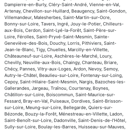
Dampierre-en-Burly, Cléry-Saint-André, Vienne-en-Val,
Artenay, Chevillon-sur-Huillard, Beaugency, Saint-Gondon,
Villemandeur, Malesherbes, Saint-Martin-sur-Ocre,
Bonny-sur-Loire, Tavers, Ingré, Jouy-le-Potier, Chilleurs-
aux-Bois, Cerdon, Saint-Lyé-la-Forêt, Saint-Père-sur-
Loire, Férolles, Saint-Pryvé-Saint-Mesmin, Sainte-
Geneviève-des-Bois, Douchy, Lorris, Pithiviers, Saint-
Jean-le-Blanc, Tigy, Chuelles, Marcilly-en-Villette,
Châteauneuf-sur-Loire, Aschères-le-Marché, Loury,
Chevilly, Neuville-aux-Bois, Chaingy, Chanteau, Briare,
Chécy, Pannes, Vitry-aux-Loges, Ardon, Nevoy, Semoy,
Autry-le-Châtel, Beaulieu-sur-Loire, Fontenay-sur-Loing,
Cepoy, Saint-Hilaire-Saint-Mesmin, Nargis, Bazoches-les-
Gallerandes, Jargeau, Traînou, Courtenay, Boynes,
Châtillon-sur-Loire, Boiscommun, Saint-Maurice-sur-
Fessard, Bray-en-Val, Puiseaux, Dordives, Saint-Brisson-
sur-Loire, Meung-sur-Loire, Bellegarde, Quiers-sur-
Bézonde, Bouzy-la-Forêt, Ménestreau-en-Villette, Ladon,
Saint-Benoît-sur-Loire, Dadonville, Saint-Denis-de-l'Hôtel,
Sully-sur-Loire, Boulay-les-Barres, Huisseau-sur-Mauves,