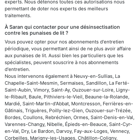
experts. Nous détenons toutes ces autorisations nous
permettant de doter nos experts des meilleurs
traitements.
À Saran qui contacter pour une désinsectisation
contre les punaises de lit ?
Vous pouvez opter pour nos abonnements d'entretien
périodique, vous permettant ainsi de ne plus avoir affaire
aux punaises de lit. Aussi bien les particuliers que les
spécialistes, peuvent souscrire à nos abonnements
d'entretien.
Nous intervenons également à Neuvy-en-Sullias, La
Chapelle-Saint-Mesmin, Sermaises, Sandillon, La Ferté-
Saint-Aubin, Vimory, Saint-Ay, Ouzouer-sur-Loire, Ligny-
le-Ribault, Baule, Pithiviers-le-Vieil, Beaune-la-Rolande,
Mardié, Saint-Martin-d'Abbat, Montcresson, Ferrières-en-
Gâtinais, Triguères, Poilly-lez-Gien, Ouzouer-sur-Trézée,
Bordes, Coullons, Rebréchien, Ormes, Saint-Denis-en-Val,
Varennes-Changy, Nibelle, Épieds-en-Beauce, Saint-Cyr-
en-Val, Dry, Le Bardon, Darvoy, Fay-aux-Loges, Vennecy,
Corbeilles, Marigny-les-Usages, Châtillon-Coligny,