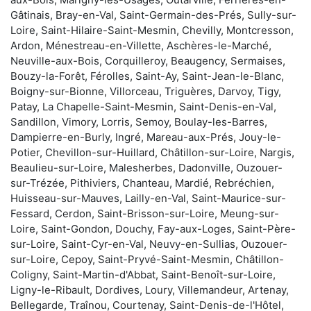
Gâtinais, Bray-en-Val, Saint-Germain-des-Prés, Sully-sur-
Loire, Saint-Hilaire-Saint-Mesmin, Chevilly, Montcresson,
Ardon, Ménestreau-en-Villette, Aschères-le-Marché,
Neuville-aux-Bois, Corquilleroy, Beaugency, Sermaises,
Bouzy-la-Forêt, Férolles, Saint-Ay, Saint-Jean-le-Blanc,
Boigny-sur-Bionne, Villorceau, Triguères, Darvoy, Tigy,
Patay, La Chapelle-Saint-Mesmin, Saint-Denis-en-Val,
Sandillon, Vimory, Lorris, Semoy, Boulay-les-Barres,
Dampierre-en-Burly, Ingré, Mareau-aux-Prés, Jouy-le-
Potier, Chevillon-sur-Huillard, Châtillon-sur-Loire, Nargis,
Beaulieu-sur-Loire, Malesherbes, Dadonville, Ouzouer-
sur-Trézée, Pithiviers, Chanteau, Mardié, Rebréchien,
Huisseau-sur-Mauves, Lailly-en-Val, Saint-Maurice-sur-
Fessard, Cerdon, Saint-Brisson-sur-Loire, Meung-sur-
Loire, Saint-Gondon, Douchy, Fay-aux-Loges, Saint-Père-
sur-Loire, Saint-Cyr-en-Val, Neuvy-en-Sullias, Ouzouer-
sur-Loire, Cepoy, Saint-Pryvé-Saint-Mesmin, Châtillon-
Coligny, Saint-Martin-d'Abbat, Saint-Benoît-sur-Loire,
Ligny-le-Ribault, Dordives, Loury, Villemandeur, Artenay,
Bellegarde, Traînou, Courtenay, Saint-Denis-de-l'Hôtel,