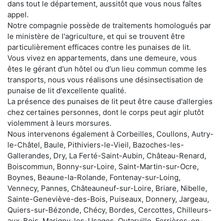
dans tout le département, aussitôt que vous nous faîtes
appel.
Notre compagnie possède de traitements homologués par
le ministère de l'agriculture, et qui se trouvent être
particulièrement efficaces contre les punaises de lit.
Vous vivez en appartements, dans une demeure, vous
êtes le gérant d'un hôtel ou d'un lieu commun comme les
transports, nous vous réalisons une désinsectisation de
punaise de lit d'excellente qualité.
La présence des punaises de lit peut être cause d'allergies
chez certaines personnes, dont le corps peut agir plutôt
violemment à leurs morsures.
Nous intervenons également à Corbeilles, Coullons, Autry-
le-Châtel, Baule, Pithiviers-le-Vieil, Bazoches-les-
Gallerandes, Dry, La Ferté-Saint-Aubin, Château-Renard,
Boiscommun, Bonny-sur-Loire, Saint-Martin-sur-Ocre,
Boynes, Beaune-la-Rolande, Fontenay-sur-Loing,
Vennecy, Pannes, Châteauneuf-sur-Loire, Briare, Nibelle,
Sainte-Geneviève-des-Bois, Puiseaux, Donnery, Jargeau,
Quiers-sur-Bézonde, Chécy, Bordes, Cercottes, Chilleurs-
aux-Bois, Marigny-les-Usages, Outarville, Ferrières-en-