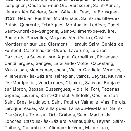
Lespignan, Cessenon-sur-Orb, Boisseron, Saint-Aunès,
Lieuran-lès-Béziers, Saint-Gély-du-Fesc, Le Bousquet-
d'Orb, Nébian, Paulhan, Montarnaud, Saint-Bauzille-de-
Putois, Quarante, Fabrègues, Montbazin, Lodève, Canet,
Saint-André-de-Sangonis, Saint-Clément-de-Rivière,
Pomérols, Pouzolles, Magalas, Vendémian, Castries,
Montferrier-sur-Lez, Clermont-l'Hérault, Saint-Geniès-de-
Fontedit, Castelnau-de-Guers, Lavérune, Le Crès,
Cazilhac, La Salvetat-sur-Agout, Corneilhan, Florensac,
Candillargues, Ganges, La Grande-Motte, Capestang,
Maraussan, Montagnac, Jacou, Vic-la-Gardiole, Vendres,
Villeneuve-lès-Béziers, Hérépian, Valros, Ceyras, Murviel-
lès-Montpellier, Vendargues, Clapiers, Sauvian, Boujan-
sur-Libron, Bassan, Sussargues, Viols-le-Fort, Pézenas,
Gignac, Laurens, Saint-Christol, Villetelle, Cournonsec,
Saint-Brès, Mudaison, Saint-Paul-et-Valmalle, Vias, Pérols,
Laroque, Assas, Marsillargues, Lamalou-les-Bains, Saint-
Drézéry, La Tour-sur-Orb, Grabels, Saint-Martin-de-
Londres, Cazouls-lès-Béziers, Vailhauquès, Teyran, Saint-
Thibéry, Colombiers, Alignan-du-Vent, Maureilhan,