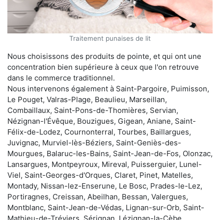
Traitement punaises de lit
Nous choisissons des produits de pointe, et qui ont une
concentration bien supérieure à ceux que l'on retrouve
dans le commerce traditionnel.
Nous intervenons également à Saint-Pargoire, Puimisson,
Le Pouget, Valras-Plage, Beaulieu, Marseillan,
Combaillaux, Saint-Pons-de-Thomières, Servian,
Nézignan-l'Évêque, Bouzigues, Gigean, Aniane, Saint-
Félix-de-Lodez, Cournonterral, Tourbes, Baillargues,
Juvignac, Murviel-lès-Béziers, Saint-Geniès-des-
Mourgues, Balaruc-les-Bains, Saint-Jean-de-Fos, Olonzac,
Lansargues, Montpeyroux, Mireval, Puisserguier, Lunel-
Viel, Saint-Georges-d'Orques, Claret, Pinet, Matelles,
Montady, Nissan-lez-Enserune, Le Bosc, Prades-le-Lez,
Portiragnes, Creissan, Abeilhan, Bessan, Valergues,
Montblanc, Saint-Jean-de-Védas, Lignan-sur-Orb, Saint-
Mathieu-de-Tréviers, Sérignan, Lézignan-la-Cèbe,