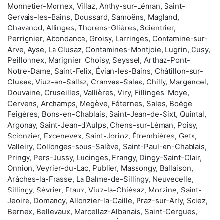
Monnetier-Mornex, Villaz, Anthy-sur-Léman, Saint-
Gervais-les-Bains, Doussard, Samoëns, Magland,
Chavanod, Allinges, Thorens-Glières, Scientrier,
Perrignier, Abondance, Groisy, Larringes, Contamine-sur-
Arve, Ayse, La Clusaz, Contamines-Montjoie, Lugrin, Cusy,
Peillonnex, Marignier, Choisy, Seyssel, Arthaz-Pont-
Notre-Dame, Saint-Félix, Évian-les-Bains, Châtillon-sur-
Cluses, Viuz-en-Sallaz, Cranves-Sales, Chilly, Margencel,
Douvaine, Cruseilles, Vallières, Viry, Fillinges, Moye,
Cervens, Archamps, Megève, Féternes, Sales, Boëge,
Feigères, Bons-en-Chablais, Saint-Jean-de-Sixt, Quintal,
Argonay, Saint-Jean-d'Aulps, Chens-sur-Léman, Poisy,
Scionzier, Excenevex, Saint-Jorioz, Étrembières, Gets,
Valleiry, Collonges-sous-Salève, Saint-Paul-en-Chablais,
Pringy, Pers-Jussy, Lucinges, Frangy, Dingy-Saint-Clair,
Onnion, Veyrier-du-Lac, Publier, Massongy, Ballaison,
Arâches-la-Frasse, La Balme-de-Sillingy, Neuvecelle,
Sillingy, Sévrier, Etaux, Viuz-la-Chiésaz, Morzine, Saint-
Jeoire, Domancy, Allonzier-la-Caille, Praz-sur-Arly, Sciez,
Bernex, Bellevaux, Marcellaz-Albanais, Saint-Cergues,