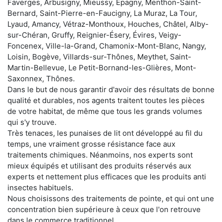
Faverges, Arbusigny, Mieussy, Épagny, Menthon-Saint-
Bernard, Saint-Pierre-en-Faucigny, La Muraz, La Tour,
Lyaud, Amancy, Vétraz-Monthoux, Houches, Châtel, Alby-
sur-Chéran, Gruffy, Reignier-Ésery, Évires, Veigy-
Foncenex, Ville-la-Grand, Chamonix-Mont-Blanc, Nangy,
Loisin, Bogève, Villards-sur-Thônes, Meythet, Saint-
Martin-Bellevue, Le Petit-Bornand-les-Glières, Mont-
Saxonnex, Thônes.
Dans le but de nous garantir d'avoir des résultats de bonne
qualité et durables, nos agents traitent toutes les pièces
de votre habitat, de même que tous les grands volumes
qui s'y trouve.
Très tenaces, les punaises de lit ont développé au fil du
temps, une vraiment grosse résistance face aux
traitements chimiques. Néanmoins, nos experts sont
mieux équipés et utilisant des produits réservés aux
experts et nettement plus efficaces que les produits anti
insectes habituels.
Nous choisissons des traitements de pointe, et qui ont une
concentration bien supérieure à ceux que l'on retrouve
dans le commerce traditionnel.