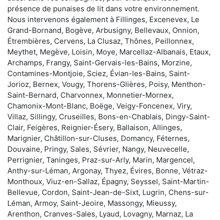
présence de punaises de lit dans votre environnement.
Nous intervenons également à Fillinges, Excenevex, Le
Grand-Bornand, Bogève, Arbusigny, Bellevaux, Onnion,
Étrembières, Cervens, La Clusaz, Thônes, Peillonnex,
Meythet, Megève, Loisin, Moye, Marcellaz-Albanais, Etaux,
Archamps, Frangy, Saint-Gervais-les-Bains, Morzine,
Contamines-Montjoie, Sciez, Évian-les-Bains, Saint-
Jorioz, Bernex, Vougy, Thorens-Glières, Poisy, Menthon-
Saint-Bernard, Charvonnex, Monnetier-Mornex,
Chamonix-Mont-Blanc, Boëge, Veigy-Foncenex, Viry,
Villaz, Sillingy, Cruseilles, Bons-en-Chablais, Dingy-Saint-
Clair, Feigères, Reignier-Ésery, Ballaison, Allinges,
Marignier, Châtillon-sur-Cluses, Domancy, Féternes,
Douvaine, Pringy, Sales, Sévrier, Nangy, Neuvecelle,
Perrignier, Taninges, Praz-sur-Arly, Marin, Margencel,
Anthy-sur-Léman, Argonay, Thyez, Évires, Bonne, Vétraz-
Monthoux, Viuz-en-Sallaz, Épagny, Seyssel, Saint-Martin-
Bellevue, Cordon, Saint-Jean-de-Sixt, Lugrin, Chens-sur-
Léman, Armoy, Saint-Jeoire, Massongy, Mieussy,
Arenthon, Cranves-Sales, Lyaud, Lovagny, Marnaz, La