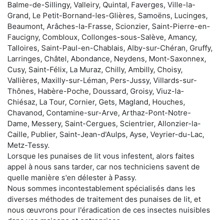
Balme-de-Sillingy, Valleiry, Quintal, Faverges, Ville-la-
Grand, Le Petit-Bornand-les-Glières, Samoëns, Lucinges,
Beaumont, Arâches-la-Frasse, Scionzier, Saint-Pierre-en-
Faucigny, Combloux, Collonges-sous-Salève, Amancy,
Talloires, Saint-Paul-en-Chablais, Alby-sur-Chéran, Gruffy,
Larringes, Châtel, Abondance, Neydens, Mont-Saxonnex,
Cusy, Saint-Félix, La Muraz, Chilly, Ambilly, Choisy,
Vallières, Maxilly-sur-Léman, Pers-Jussy, Villards-sur-
Thônes, Habère-Poche, Doussard, Groisy, Viuz-la-
Chiésaz, La Tour, Cornier, Gets, Magland, Houches,
Chavanod, Contamine-sur-Arve, Arthaz-Pont-Notre-
Dame, Messery, Saint-Cergues, Scientrier, Allonzier-la-
Caille, Publier, Saint-Jean-d'Aulps, Ayse, Veyrier-du-Lac,
Metz-Tessy.
Lorsque les punaises de lit vous infestent, alors faites
appel à nous sans tarder, car nos techniciens savent de
quelle manière s'en délester à Passy.
Nous sommes incontestablement spécialisés dans les
diverses méthodes de traitement des punaises de lit, et
nous œuvrons pour l'éradication de ces insectes nuisibles