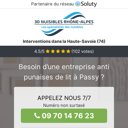
Partenaire du réseau
Interventions dans la Haute-Savoie (74)
4.5/5
(
102
votes)
Besoin d’une entreprise anti
punaises de lit à Passy ?
APPELEZ NOUS 7/7
Numéro non surtaxé
09 70 14 76 23