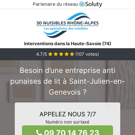
Partenaire du réseau
Interventions dans la Haute-Savoie (74)
4.7/5
(
107
votes)
Besoin d’une entreprise anti
punaises de lit à Saint-Julien-en-
Genevois ?
APPELEZ NOUS 7/7
Numéro non surtaxé
09 70 14 76 23