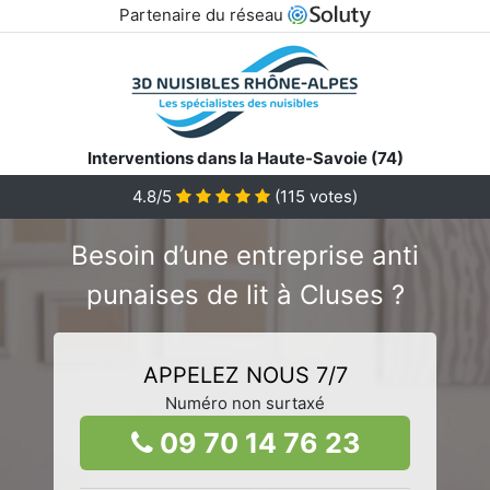
Partenaire du réseau
Interventions dans la Haute-Savoie (74)
4.8/5
(
115
votes)
Besoin d’une entreprise anti
punaises de lit à Cluses ?
APPELEZ NOUS 7/7
Numéro non surtaxé
09 70 14 76 23