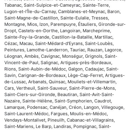
Tabanac, Saint-Sulpice-et-Cameyrac, Sainte-Terre,
Lugon-et-l'Île-du-Carnay, Camblanes-et-Meynac, Baron,
Saint-Magne-de-Castillon, Sainte-Eulalie, Tresses,
Montagne, Mios, Izon, Parempuyre, Étauliers, Gironde-sur-
Dropt, Castets-en-Dorthe, Langoiran, Marcheprime,
Sainte-Foy-la-Grande, Castillon-la-Bataille, Martillac,
Cézac, Macau, Saint-Médard-d'Eyrans, Saint-Loubès,
Peintures, Lamothe-Landerron, Tauriac, Rauzan, Lagorce,
Léognan, Ambès, Cavignac, Monségur, Grignols, Saint-
Vincent-de-Paul, Salignac, Artigues-près-Bordeaux,
Rions, Saint-Aubin-de-Médoc, Galgon, Cadaujac, Saint-
Savin, Carignan-de-Bordeaux, Lège-Cap-Ferret, Artigues-
de-Lussac, Arbanats, Quinsac, Mouliets-et-Villemartin,
Cars, Vertheuil, Saint-Sauveur, Saint-Pierre-de-Mons,
Saint-Ciers-sur-Gironde, Beautiran, Saint-Avit-Saint-
Nazaire, Sainte-Hélène, Saint-Symphorien, Caudrot,
Lamarque, Podensac, Canéjan, Créon, Langon, Villegouge,
Saint-Laurent-Médoc, Fargues, Moulis-en-Médoc,
Vendays-Montalivet, Pineuilh, Cabanac-et-Villagrains,
Saint-Mariens, Le Barp, Landiras, Pompignac, Saint-