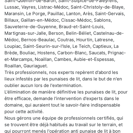
Saint-Quentin-de-Baron, Saint-Sulpice-de-Faleyrens,
Lussac, Vayres, Listrac-Médoc, Saint-Christoly-de-Blaye,
Maransin, Le Porge, Pauillac, Lanton, Arès, Saint-Gervais,
Billaux, Gaillan-en-Médoc, Cissac-Médoc, Sablons,
Sauveterre-de-Guyenne, Braud-et-Saint-Louis,
Martignas-sur-Jalle, Berson, Belin-Béliet, Castelnau-de-
Médoc, Bernos-Beaulac, Coutras, Hourtin, Latresne,
Loupiac, Saint-Seurin-sur-l'Isle, Le Teich, Captieux, La
Brède, Bouliac, Hostens, Carbon-Blanc, Saucats, Prignac-
et-Marcamps, Noaillan, Cambes, Aubie-et-Espessas,
Roaillan, Gauriaguet.
Très professionnels, nos experts repèrent d'abord les
lieux infestés par les punaises de lit, dans le but de n'en
oublier aucun lors de l'extermination.
L'élimination de manière définitive les punaises de lit, pour
être efficace, demande l'intervention d'experts dans le
domaine, qui auraient tout le savoir-faire indispensable
pour cette activité.
Nous gérons une équipe de professionnels certifiés, qui
se trouvent être déjà habitués au travail sur le terrain, et
qui pourront menés l'opération anti punaise de lit à bon