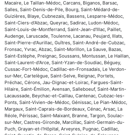
Macaire, Le Taillan-Médoc, Carcans, Biganos, Barsac,
Salles, Saint-Denis-de-Pile, Bourg, Saint-Médard-de-
Guizières, Blaye, Cubnezais, Bassens, Lesparre-Médoc,
Saint-Ciers-d'Abzac, Queyrac, Sadirac, Ludon-Médoc,
Saint-Louis-de-Montferrand, Saint-Jean-d'Illac, Paillet,
Audenge, Laruscade, Toulenne, Lacanau, Peujard, Illats,
Saint-Pierre-d'Aurillac, Guîtres, Saint-André-de-Cubzac,
Fronsac, Yvrac, Abzac, Saint-Morillon, La Sauve, Bazas,
Saint-Estèphe, Preignac, Soussans, Montussan, Le Haillan,
Saint-Laurent-d'Arce, Saint-Yzan-de-Soudiac, Béguey,
Cussac-Fort-Médoc, Cadillac-en-Fronsadais, Le Verdon-
sur-Mer, Cartelègue, Saint-Selve, Reignac, Portets,
Préchac, Cérons, Jau-Dignac-et-Loirac, Fargues-Saint-
Hilaire, Saint-Émilion, Avensan, Salleboeuf, Saint-Martin-
Lacaussade, Beychac-et-Caillau, Cantenac, Cubzac-les-
Ponts, Saint-Vivien-de-Médoc, Génissac, Le Pian-Médoc,
Margaux, Saint-Caprais-de-Bordeaux, Cénac, Arsac, La
Réole, Périssac, Saint-Maixant, Branne, Targon, Soulac-
sur-Mer, Castres-Gironde, Marcillac, Saint-Germain-du-
Puch, Grayan-et-l'Hôpital, Arveyres, Pugnac, Cadillac,