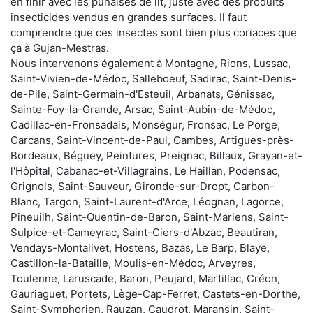
en finir avec les punaises de lit, juste avec des produits
insecticides vendus en grandes surfaces. Il faut
comprendre que ces insectes sont bien plus coriaces que
ça à Gujan-Mestras.
Nous intervenons également à Montagne, Rions, Lussac,
Saint-Vivien-de-Médoc, Salleboeuf, Sadirac, Saint-Denis-
de-Pile, Saint-Germain-d'Esteuil, Arbanats, Génissac,
Sainte-Foy-la-Grande, Arsac, Saint-Aubin-de-Médoc,
Cadillac-en-Fronsadais, Monségur, Fronsac, Le Porge,
Carcans, Saint-Vincent-de-Paul, Cambes, Artigues-près-
Bordeaux, Béguey, Peintures, Preignac, Billaux, Grayan-et-
l'Hôpital, Cabanac-et-Villagrains, Le Haillan, Podensac,
Grignols, Saint-Sauveur, Gironde-sur-Dropt, Carbon-
Blanc, Targon, Saint-Laurent-d'Arce, Léognan, Lagorce,
Pineuilh, Saint-Quentin-de-Baron, Saint-Mariens, Saint-
Sulpice-et-Cameyrac, Saint-Ciers-d'Abzac, Beautiran,
Vendays-Montalivet, Hostens, Bazas, Le Barp, Blaye,
Castillon-la-Bataille, Moulis-en-Médoc, Arveyres,
Toulenne, Laruscade, Baron, Peujard, Martillac, Créon,
Gauriaguet, Portets, Lège-Cap-Ferret, Castets-en-Dorthe,
Saint-Symphorien, Rauzan, Caudrot, Maransin, Saint-