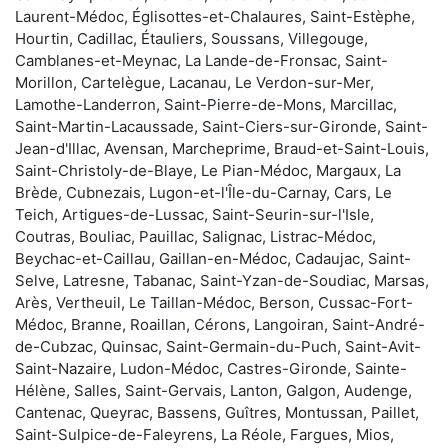
Laurent-Médoc, Églisottes-et-Chalaures, Saint-Estèphe,
Hourtin, Cadillac, Étauliers, Soussans, Villegouge,
Camblanes-et-Meynac, La Lande-de-Fronsac, Saint-
Morillon, Cartelègue, Lacanau, Le Verdon-sur-Mer,
Lamothe-Landerron, Saint-Pierre-de-Mons, Marcillac,
Saint-Martin-Lacaussade, Saint-Ciers-sur-Gironde, Saint-
Jean-d'Illac, Avensan, Marcheprime, Braud-et-Saint-Louis,
Saint-Christoly-de-Blaye, Le Pian-Médoc, Margaux, La
Brède, Cubnezais, Lugon-et-l'Île-du-Carnay, Cars, Le
Teich, Artigues-de-Lussac, Saint-Seurin-sur-l'Isle,
Coutras, Bouliac, Pauillac, Salignac, Listrac-Médoc,
Beychac-et-Caillau, Gaillan-en-Médoc, Cadaujac, Saint-
Selve, Latresne, Tabanac, Saint-Yzan-de-Soudiac, Marsas,
Arès, Vertheuil, Le Taillan-Médoc, Berson, Cussac-Fort-
Médoc, Branne, Roaillan, Cérons, Langoiran, Saint-André-
de-Cubzac, Quinsac, Saint-Germain-du-Puch, Saint-Avit-
Saint-Nazaire, Ludon-Médoc, Castres-Gironde, Sainte-
Hélène, Salles, Saint-Gervais, Lanton, Galgon, Audenge,
Cantenac, Queyrac, Bassens, Guîtres, Montussan, Paillet,
Saint-Sulpice-de-Faleyrens, La Réole, Fargues, Mios,