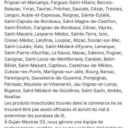
Prignac-et-Marcamps, Fargues-Saint-Hilaire, Bernos-
Beaulac, Yvrac, Tauriac, Préchac, Saucats, Cézac, Tresses,
Langon, Aubie-et-Espessas, Reignac, Sainte-Eulalie,
Saint-Caprais-de-Bordeaux, Saint-Magne-de-Castillon,
Saint-Émilion, Carignan-de-Bordeaux, Cénac, Vayres,
Saint-Macaire, Lesparre-Médoc, Sainte-Terre, Izon,
Cissac-Médoc, Landiras, Loupiac, Abzac, Soulac-sur-Mer,
Saint-Loubès, Illats, Saint-Médard-d'Eyrans, Lamarque,
Saint-Pierre-d'Aurillac, La Sauve, Macau, Sablons, Pugnac,
Cavignac, Saint-Louis-de-Montferrand, Canéjan, Belin-
Béliet, Saint-Maixant, Captieux, Castelnau-de-Médoc,
Cubzac-les-Ponts, Martignas-sur-Jalle, Bourg, Barsac,
Parempuyre, Sauveterre-de-Guyenne, Pompignac,
Périssac, Mouliets-et-Villemartin, Jau-Dignac-et-Loirac,
Biganos, Saint-Médard-de-Guizières, Saint-Savin, Ambès,
Noaillan.
Les produits insecticides trouvés dans le commerce ne se
trouvent être pas assez efficaces et auront du mal à
exterminer les punaises de lit.
À Gujan-Mestras 33, nous gérons une équipe de