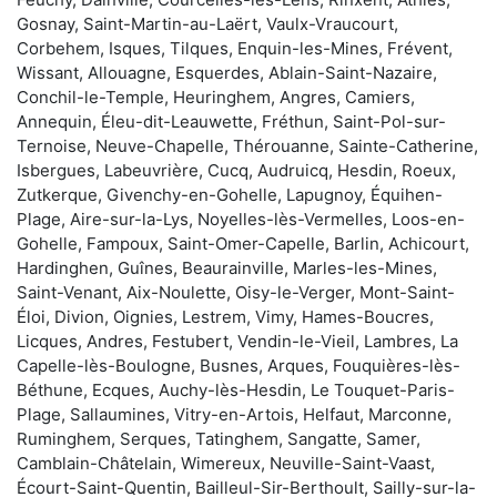
Gosnay, Saint-Martin-au-Laërt, Vaulx-Vraucourt,
Corbehem, Isques, Tilques, Enquin-les-Mines, Frévent,
Wissant, Allouagne, Esquerdes, Ablain-Saint-Nazaire,
Conchil-le-Temple, Heuringhem, Angres, Camiers,
Annequin, Éleu-dit-Leauwette, Fréthun, Saint-Pol-sur-
Ternoise, Neuve-Chapelle, Thérouanne, Sainte-Catherine,
Isbergues, Labeuvrière, Cucq, Audruicq, Hesdin, Roeux,
Zutkerque, Givenchy-en-Gohelle, Lapugnoy, Équihen-
Plage, Aire-sur-la-Lys, Noyelles-lès-Vermelles, Loos-en-
Gohelle, Fampoux, Saint-Omer-Capelle, Barlin, Achicourt,
Hardinghen, Guînes, Beaurainville, Marles-les-Mines,
Saint-Venant, Aix-Noulette, Oisy-le-Verger, Mont-Saint-
Éloi, Divion, Oignies, Lestrem, Vimy, Hames-Boucres,
Licques, Andres, Festubert, Vendin-le-Vieil, Lambres, La
Capelle-lès-Boulogne, Busnes, Arques, Fouquières-lès-
Béthune, Ecques, Auchy-lès-Hesdin, Le Touquet-Paris-
Plage, Sallaumines, Vitry-en-Artois, Helfaut, Marconne,
Ruminghem, Serques, Tatinghem, Sangatte, Samer,
Camblain-Châtelain, Wimereux, Neuville-Saint-Vaast,
Écourt-Saint-Quentin, Bailleul-Sir-Berthoult, Sailly-sur-la-