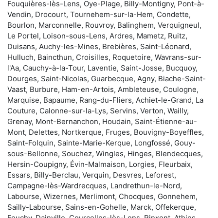
Fouquières-lès-Lens, Oye-Plage, Billy-Montigny, Pont-à-
Vendin, Drocourt, Tournehem-sur-la-Hem, Condette,
Bourlon, Marconnelle, Rouvroy, Balinghem, Verquigneul,
Le Portel, Loison-sous-Lens, Ardres, Mametz, Ruitz,
Duisans, Auchy-les-Mines, Brebières, Saint-Léonard,
Hulluch, Baincthun, Croisilles, Roquetoire, Wavrans-sur-
l'Aa, Cauchy-à-la-Tour, Laventie, Saint-Josse, Bucquoy,
Dourges, Saint-Nicolas, Guarbecque, Agny, Biache-Saint-
Vaast, Burbure, Ham-en-Artois, Ambleteuse, Coulogne,
Marquise, Bapaume, Rang-du-Fliers, Achiet-le-Grand, La
Couture, Calonne-sur-la-Lys, Servins, Verton, Wailly,
Grenay, Mont-Bernanchon, Houdain, Saint-Étienne-au-
Mont, Delettes, Nortkerque, Fruges, Bouvigny-Boyeffles,
Saint-Folquin, Sainte-Marie-Kerque, Longfossé, Gouy-
sous-Bellonne, Souchez, Wingles, Hinges, Blendecques,
Hersin-Coupigny, Évin-Malmaison, Lorgies, Fleurbaix,
Essars, Billy-Berclau, Verquin, Desvres, Leforest,
Campagne-lès-Wardrecques, Landrethun-le-Nord,
Labourse, Wizernes, Merlimont, Chocques, Gonnehem,
Sailly-Labourse, Sains-en-Gohelle, Marck, Offekerque,
Feuchy, Dainville, Courcelles-lès-Lens, Rinxent, Athies,