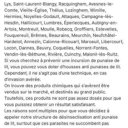
Lys, Saint-Laurent-Blangy, Racquinghem, Avesnes-le-
Comte, Vieille-Église, Thélus, Lozinghem, Wimille,
Hermies, Noyelles-Godault, Attaques, Campagne-lès-
Hesdin, Haillicourt, Lumbres, Éperlecques, Aubigny-en-
Artois, Montreuil, Moulle, Robecq, Groffliers, Estevelles,
Fouquereuil, Brêmes, Beaurains, Meurchin, Neufchâtel-
Hardelot, Annezin, Calonne-Ricouart, Maroeuil, Libercourt,
Locon, Dannes, Beuvry, Coquelles, Norrent-Fontes,
Vendin-lès-Béthune, Rivière, Cuinchy, Maisnil-lès-Ruitz.
Si vous cherchez à prévenir une incursion de punaise de
lit, vous pouvez vous doter d'housses anti punaises de lit.
Cependant, il ne s'agit pas d'une technique, en cas
d'invasion avérée.
On trouve des produits chimiques qui s'avèrent être
vendus sur le marché, et destinés au grand public.
Toutefois, ces produits ne sont pas assez dosés pour que
vous puissiez obtenir un résultat satisfaisant.
Les raisons sont multiples pour que vous décidiez à
appeler notre structure de désinsectisation anti punaise
de lit, surtout que ces parasites ne succombent pas