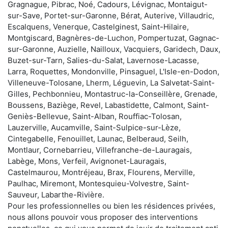
Gragnague, Pibrac, Noé, Cadours, Lévignac, Montaigut-
sur-Save, Portet-sur-Garonne, Bérat, Auterive, Villaudric,
Escalquens, Venerque, Castelginest, Saint-Hilaire,
Montgiscard, Bagnères-de-Luchon, Pompertuzat, Gagnac-
sur-Garonne, Auzielle, Nailloux, Vacquiers, Garidech, Daux,
Buzet-sur-Tarn, Salies-du-Salat, Lavernose-Lacasse,
Larra, Roquettes, Mondonville, Pinsaguel, L'Isle-en-Dodon,
Villeneuve-Tolosane, Lherm, Léguevin, La Salvetat-Saint-
Gilles, Pechbonnieu, Montastruc-la-Conseillère, Grenade,
Boussens, Baziège, Revel, Labastidette, Calmont, Saint-
Geniès-Bellevue, Saint-Alban, Rouffiac-Tolosan,
Lauzerville, Aucamville, Saint-Sulpice-sur-Lèze,
Cintegabelle, Fenouillet, Launac, Belberaud, Seilh,
Montlaur, Cornebarrieu, Villefranche-de-Lauragais,
Labège, Mons, Verfeil, Avignonet-Lauragais,
Castelmaurou, Montréjeau, Brax, Flourens, Merville,
Paulhac, Miremont, Montesquieu-Volvestre, Saint-
Sauveur, Labarthe-Rivière.
Pour les professionnelles ou bien les résidences privées,
nous allons pouvoir vous proposer des interventions