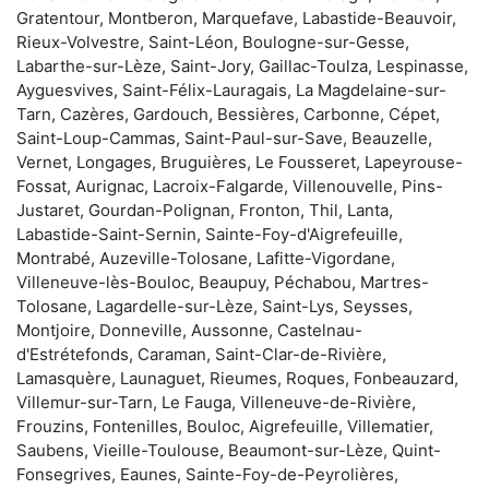
Gratentour, Montberon, Marquefave, Labastide-Beauvoir,
Rieux-Volvestre, Saint-Léon, Boulogne-sur-Gesse,
Labarthe-sur-Lèze, Saint-Jory, Gaillac-Toulza, Lespinasse,
Ayguesvives, Saint-Félix-Lauragais, La Magdelaine-sur-
Tarn, Cazères, Gardouch, Bessières, Carbonne, Cépet,
Saint-Loup-Cammas, Saint-Paul-sur-Save, Beauzelle,
Vernet, Longages, Bruguières, Le Fousseret, Lapeyrouse-
Fossat, Aurignac, Lacroix-Falgarde, Villenouvelle, Pins-
Justaret, Gourdan-Polignan, Fronton, Thil, Lanta,
Labastide-Saint-Sernin, Sainte-Foy-d'Aigrefeuille,
Montrabé, Auzeville-Tolosane, Lafitte-Vigordane,
Villeneuve-lès-Bouloc, Beaupuy, Péchabou, Martres-
Tolosane, Lagardelle-sur-Lèze, Saint-Lys, Seysses,
Montjoire, Donneville, Aussonne, Castelnau-
d'Estrétefonds, Caraman, Saint-Clar-de-Rivière,
Lamasquère, Launaguet, Rieumes, Roques, Fonbeauzard,
Villemur-sur-Tarn, Le Fauga, Villeneuve-de-Rivière,
Frouzins, Fontenilles, Bouloc, Aigrefeuille, Villematier,
Saubens, Vieille-Toulouse, Beaumont-sur-Lèze, Quint-
Fonsegrives, Eaunes, Sainte-Foy-de-Peyrolières,