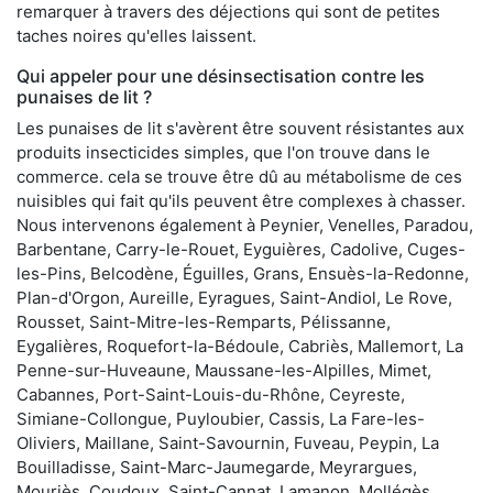
remarquer à travers des déjections qui sont de petites
taches noires qu'elles laissent.
Qui appeler pour une désinsectisation contre les
punaises de lit ?
Les punaises de lit s'avèrent être souvent résistantes aux
produits insecticides simples, que l'on trouve dans le
commerce. cela se trouve être dû au métabolisme de ces
nuisibles qui fait qu'ils peuvent être complexes à chasser.
Nous intervenons également à Peynier, Venelles, Paradou,
Barbentane, Carry-le-Rouet, Eyguières, Cadolive, Cuges-
les-Pins, Belcodène, Éguilles, Grans, Ensuès-la-Redonne,
Plan-d'Orgon, Aureille, Eyragues, Saint-Andiol, Le Rove,
Rousset, Saint-Mitre-les-Remparts, Pélissanne,
Eygalières, Roquefort-la-Bédoule, Cabriès, Mallemort, La
Penne-sur-Huveaune, Maussane-les-Alpilles, Mimet,
Cabannes, Port-Saint-Louis-du-Rhône, Ceyreste,
Simiane-Collongue, Puyloubier, Cassis, La Fare-les-
Oliviers, Maillane, Saint-Savournin, Fuveau, Peypin, La
Bouilladisse, Saint-Marc-Jaumegarde, Meyrargues,
Mouriès, Coudoux, Saint-Cannat, Lamanon, Mollégès,