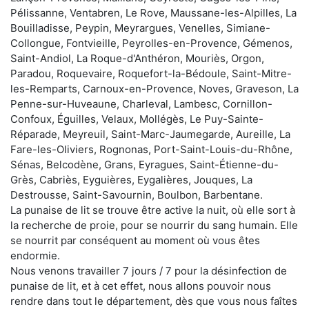
Pélissanne, Ventabren, Le Rove, Maussane-les-Alpilles, La
Bouilladisse, Peypin, Meyrargues, Venelles, Simiane-
Collongue, Fontvieille, Peyrolles-en-Provence, Gémenos,
Saint-Andiol, La Roque-d'Anthéron, Mouriès, Orgon,
Paradou, Roquevaire, Roquefort-la-Bédoule, Saint-Mitre-
les-Remparts, Carnoux-en-Provence, Noves, Graveson, La
Penne-sur-Huveaune, Charleval, Lambesc, Cornillon-
Confoux, Éguilles, Velaux, Mollégès, Le Puy-Sainte-
Réparade, Meyreuil, Saint-Marc-Jaumegarde, Aureille, La
Fare-les-Oliviers, Rognonas, Port-Saint-Louis-du-Rhône,
Sénas, Belcodène, Grans, Eyragues, Saint-Étienne-du-
Grès, Cabriès, Eyguières, Eygalières, Jouques, La
Destrousse, Saint-Savournin, Boulbon, Barbentane.
La punaise de lit se trouve être active la nuit, où elle sort à
la recherche de proie, pour se nourrir du sang humain. Elle
se nourrit par conséquent au moment où vous êtes
endormie.
Nous venons travailler 7 jours / 7 pour la désinfection de
punaise de lit, et à cet effet, nous allons pouvoir nous
rendre dans tout le département, dès que vous nous faîtes