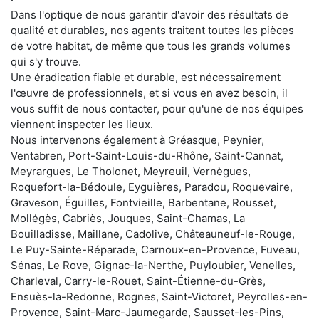
Dans l'optique de nous garantir d'avoir des résultats de
qualité et durables, nos agents traitent toutes les pièces
de votre habitat, de même que tous les grands volumes
qui s'y trouve.
Une éradication fiable et durable, est nécessairement
l'œuvre de professionnels, et si vous en avez besoin, il
vous suffit de nous contacter, pour qu'une de nos équipes
viennent inspecter les lieux.
Nous intervenons également à Gréasque, Peynier,
Ventabren, Port-Saint-Louis-du-Rhône, Saint-Cannat,
Meyrargues, Le Tholonet, Meyreuil, Vernègues,
Roquefort-la-Bédoule, Eyguières, Paradou, Roquevaire,
Graveson, Éguilles, Fontvieille, Barbentane, Rousset,
Mollégès, Cabriès, Jouques, Saint-Chamas, La
Bouilladisse, Maillane, Cadolive, Châteauneuf-le-Rouge,
Le Puy-Sainte-Réparade, Carnoux-en-Provence, Fuveau,
Sénas, Le Rove, Gignac-la-Nerthe, Puyloubier, Venelles,
Charleval, Carry-le-Rouet, Saint-Étienne-du-Grès,
Ensuès-la-Redonne, Rognes, Saint-Victoret, Peyrolles-en-
Provence, Saint-Marc-Jaumegarde, Sausset-les-Pins,