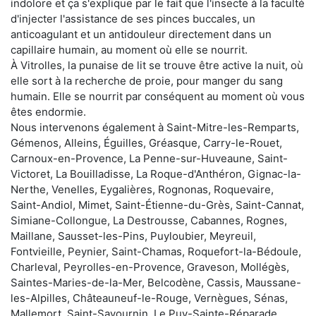
indolore et ça s'explique par le fait que l'insecte à la faculté
d'injecter l'assistance de ses pinces buccales, un
anticoagulant et un antidouleur directement dans un
capillaire humain, au moment où elle se nourrit.
À Vitrolles, la punaise de lit se trouve être active la nuit, où
elle sort à la recherche de proie, pour manger du sang
humain. Elle se nourrit par conséquent au moment où vous
êtes endormie.
Nous intervenons également à Saint-Mitre-les-Remparts,
Gémenos, Alleins, Éguilles, Gréasque, Carry-le-Rouet,
Carnoux-en-Provence, La Penne-sur-Huveaune, Saint-
Victoret, La Bouilladisse, La Roque-d'Anthéron, Gignac-la-
Nerthe, Venelles, Eygalières, Rognonas, Roquevaire,
Saint-Andiol, Mimet, Saint-Étienne-du-Grès, Saint-Cannat,
Simiane-Collongue, La Destrousse, Cabannes, Rognes,
Maillane, Sausset-les-Pins, Puyloubier, Meyreuil,
Fontvieille, Peynier, Saint-Chamas, Roquefort-la-Bédoule,
Charleval, Peyrolles-en-Provence, Graveson, Mollégès,
Saintes-Maries-de-la-Mer, Belcodène, Cassis, Maussane-
les-Alpilles, Châteauneuf-le-Rouge, Vernègues, Sénas,
Mallemort, Saint-Savournin, Le Puy-Sainte-Réparade,