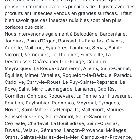
penser en terminer avec les punaises de lit, juste avec des
produits anti insectes vendus en grandes surfaces. Il faut
bien savoir que ces insectes nuisibles sont bien plus
coriaces que cela.
Nous intervenons également à Belcodène, Barbentane,
Jouques, Plan-d'Orgon, Rousset, La Fare-les-Oliviers,
Aureille, Maillane, Eyguières, Lambesc, Sénas, Saint-
Victoret, Vernègues, Le Tholonet, Fontvieille, La
Destrousse, Châteauneuf-le-Rouge, Coudoux,
Meyrargues, La Roque-d'Anthéron, Alleins, Saint-Cannat,
Éguilles, Mimet, Venelles, Roquefort-la-Bédoule, Paradou,
Cadolive, Carry-le-Rouet, Le Puy-Sainte-Réparade, Le
Rove, Saint-Marc-Jaumegarde, Lamanon, Cabriès,
Cornillon-Confoux, Roquevaire, La Penne-sur-Huveaune,
Boulbon, Puyloubier, Rognonas, Meyreuil, Eyragues,
Noves, Saint-Mitre-les-Remparts, Mallemort, Mouriès,
Sausset-les-Pins, Saint-Andiol, Saint-Savournin,
Ceyreste, Charleval, La Bouilladisse, Saint-Chamas,
Fuveau, Velaux, Gémenos, Lançon-Provence, Mollégès,
Grans, Saintes-Maries-de-la-Mer, Carnoux-en-Provence,